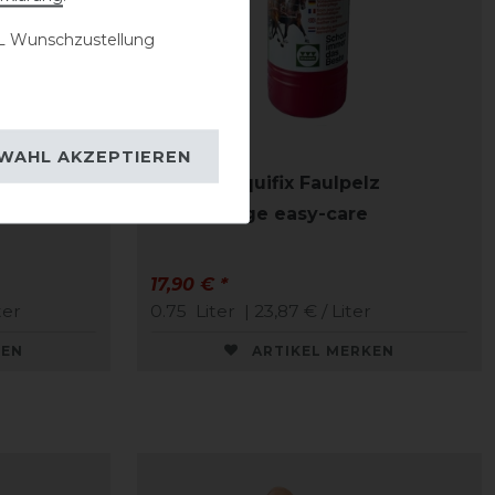
 Wunschzustellung
WAHL AKZEPTIEREN
Stassek Equifix Faulpelz
Lederpflege easy-care
17,90 € *
ter
0.75
Liter
| 23,87 € / Liter
KEN
ARTIKEL MERKEN