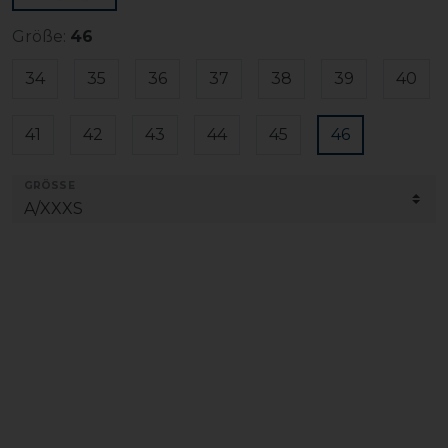
Größe:
46
34
35
36
37
38
39
40
41
42
43
44
45
46
GRÖSSE