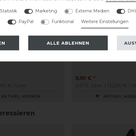
Statistik
Marketing
Externe Medien
DHL
PayPal
Funktional
Weitere Einstellungen
EN
ALLE ABLEHNEN
AUS
uifix Faulpelz
CAVALLO Care Creme
ge easy-care
Schuhcreme 75 ml
9,90 € *
,90 € / Liter
0.075
Liter
| 132,00 € / Li
ARTIKEL MERKEN
ARTIKEL MER
eressieren