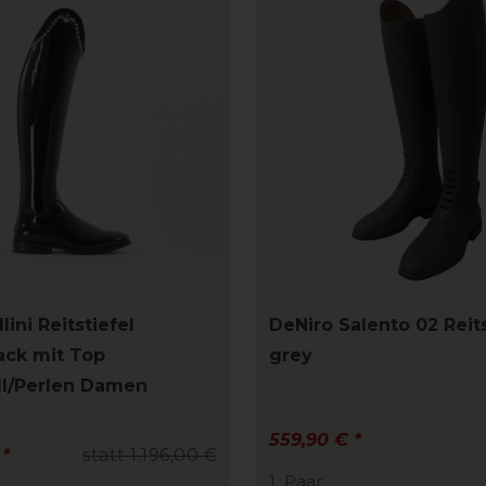
lini Reitstiefel
DeNiro Salento 02 Reits
ack mit Top
grey
all/Perlen Damen
559,90 € *
 *
statt 1.196,00 €
1
Paar