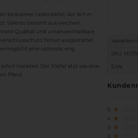
in bequemer Lederstiefel, der sich in
zt. Salento besteht aus weichem
ichnete Qualität und unverwechselbare
ißverschlussschutz hinten ausgestattet.
Varianten-
 ermöglicht eine optimale, eng
SKU:
MO116
ort losreiten. Der Stiefel sitzt wie eine
EAN:
um Pferd.
Kundenr
5
4
3
2