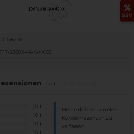
SSV
ID:
136236
117-S3602-46-A/XXXS
ezensionen
(0)
0
Melde dich an, um eine
0
Kundenrezension zu
0
verfassen.
0