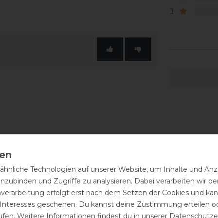
1
hnliche Technologien auf unserer Website, um Inhalte und Anze
inzubinden und Zugriffe zu analysieren. Dabei verarbeiten wir 
nverarbeitung erfolgt erst nach dem Setzen der Cookies und kann
 Interesses geschehen. Du kannst deine Zustimmung erteilen o
ufen. Weitere Informationen findest du in unserer
Daten­schutz­e