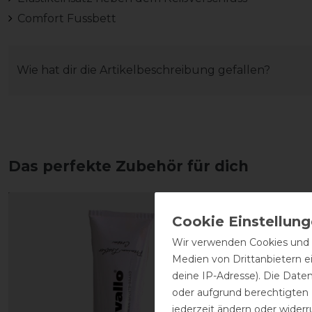
Comfort Fussbett
Wie hat dir die Artikelbeschreibung gefallen?
Das perfekte Zubehör für dich
Wir verwenden Cookies und ä
Medien von Drittanbietern e
deine IP-Adresse). Die Date
oder aufgrund berechtigten
jederzeit ändern oder widerr