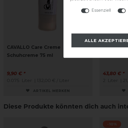
Essenziell
ALLE AKZEPTIER
CAVALLO Care Creme
Stassek Eq
Schuhcreme 75 ml
Lederpfle
9,90 € *
43,80 € *
0.075
Liter
| 132,00 € / Liter
2
Liter
| 21
ARTIKEL MERKEN
Diese Produkte könnten dich auch int
-10%