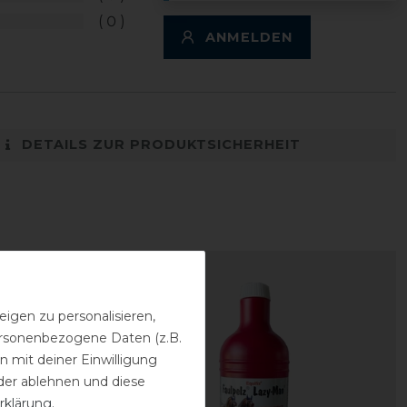
0
ANMELDEN
DETAILS ZUR PRODUKTSICHERHEIT
igen zu personalisieren,
personenbezogene Daten (z.B.
 mit deiner Einwilligung
der ablehnen und diese
rklärung
.