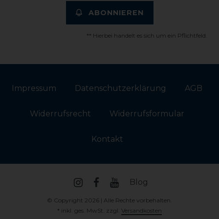
ABONNIEREN
** Hierbei handelt es sich um ein Pflichtfeld.
Impressum
Daten­schutz­erklärung
AGB
Widerrufs­recht
Widerrufs­formular
Kontakt
Blog
© Copyright 2026 | Alle Rechte vorbehalten.
* inkl. ges. MwSt. zzgl.
Versandkosten