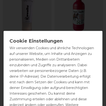
CAVALLO Care Creme
Stassek Equifix Faulpelz
Schuhcreme 75 ml
Lederpflege easy-care
Wir verwenden Cookies und ähnliche Technologien
auf unserer Website, um Inhalte und Anzeigen zu
personalisieren, Medien von Drittanbietern
9,90 € *
17,90 € *
einzubinden und Zugriffe zu analysieren. Dabei
0.075
Liter
| 132,00 € / Liter
0.75
Liter
| 23,87 € / Liter
verarbeiten wir personenbezogene Daten (z.B.
ARTIKEL MERKEN
ARTIKEL MERKEN
deine IP-Adresse). Die Datenverarbeitung erfolgt
erst nach dem Setzen der Cookies und kann mit
deiner Einwilligung oder aufgrund berechtigten
Interesses geschehen. Du kannst deine
Zustimmung erteilen oder ablehnen und diese
jederzeit ändern oder widerrufen. Weitere