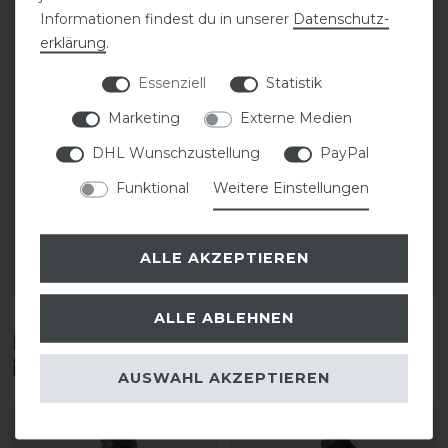
Informationen findest du in unserer
Daten­schutz­
erklärung
.
Essenziell
Statistik
Marketing
Externe Medien
CAVALLO Care Creme
CAVALLO Care Creme
DHL Wunschzustellung
PayPal
Schuhcreme 75 ml
Schuhcreme 75 ml
Funktional
Weitere Einstellungen
9,90 € *
9,90 € *
0.075
Liter
| 132,00 € / Liter
0.075
Liter
| 132,00 € / Liter
ALLE AKZEPTIEREN
ARTIKEL MERKEN
ARTIKEL MERKEN
ALLE ABLEHNEN
Diese Produkte könnten dich auch
interessieren
AUSWAHL AKZEPTIEREN