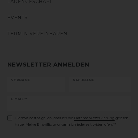
LADENGESCHÄFT
EVENTS
TERMIN VEREINBAREN
NEWSLETTER ANMELDEN
VORNAME
NACHNAME
Newsletter
E-MAIL **
Honig
Hiermit bestätige ich, dass ich die
Daten­schutz­erklärung
gelesen
habe. Meine Einwilligung kann ich jederzeit widerrufen.**