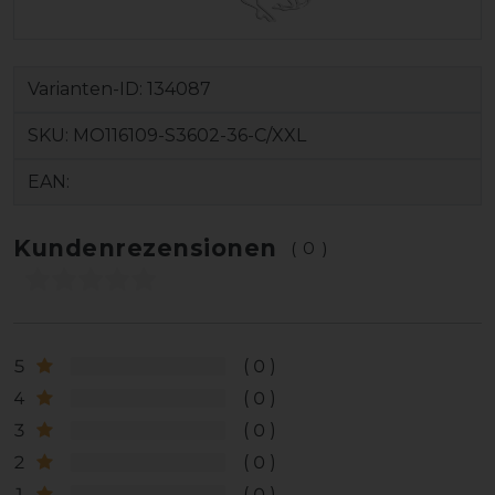
Varianten-ID:
134087
SKU:
MO116109-S3602-36-C/XXL
EAN:
Kundenrezensionen
(0)
5
0
4
0
3
0
2
0
1
0