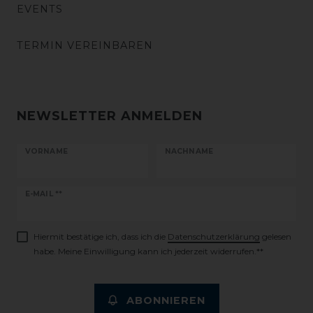
EVENTS
TERMIN VEREINBAREN
NEWSLETTER ANMELDEN
VORNAME
NACHNAME
Newsletter
E-MAIL **
Honig
Hiermit bestätige ich, dass ich die
Daten­schutz­erklärung
gelesen
habe. Meine Einwilligung kann ich jederzeit widerrufen.**
ABONNIEREN