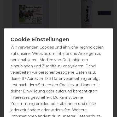
Stassek Equifix Faulpelz
CAVALLO Care Creme
Wir verwenden Cookies und ähnliche Technologien
Lederpflege easy-care
Schuhcreme 75 ml
auf unserer Website, um Inhalte und Anzeigen zu
personalisieren, Medien von Drittanbietern
einzubinden und Zugriffe zu analysieren. Dabei
43,80 € *
9,90 € *
verarbeiten wir personenbezogene Daten (z.B.
2
Liter
| 21,90 € / Liter
0.075
Liter
| 132,00 € / Liter
deine IP-Adresse). Die Datenverarbeitung erfolgt
ARTIKEL MERKEN
ARTIKEL MERKEN
erst nach dem Setzen der Cookies und kann mit
deiner Einwilligung oder aufgrund berechtigten
Interesses geschehen. Du kannst deine
Zustimmung erteilen oder ablehnen und diese
jederzeit ändern oder widerrufen. Weitere
Informationen findest du in unserer
Daten­schutz­