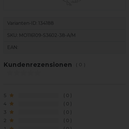
Varianten-ID:
134188
SKU:
MO116109-S3602-38-A/M
EAN:
Kundenrezensionen
(0)
5
0
4
0
3
0
2
0
1
0