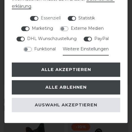
erklärung
.
Essenziell
Statistik
Marketing
Externe Medien
DHL Wunschzustellung
PayPal
Stassek Equifix Faulpelz
CAVALLO Care Creme
Lederpflege easy-care
Schuhcreme 75 ml
Funktional
Weitere Einstellungen
17,90 € *
9,90 € *
ALLE AKZEPTIEREN
0.75
Liter
| 23,87 € / Liter
0.075
Liter
| 132,00 € / Liter
ARTIKEL MERKEN
ARTIKEL MERKEN
ALLE ABLEHNEN
Diese Produkte könnten dich auch
AUSWAHL AKZEPTIEREN
interessieren
-10%