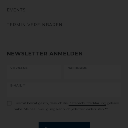
EVENTS
TERMIN VEREINBAREN
NEWSLETTER ANMELDEN
VORNAME
NACHNAME
Newsletter
E-MAIL **
Honig
Hiermit bestätige ich, dass ich die
Daten­schutz­erklärung
gelesen
habe. Meine Einwilligung kann ich jederzeit widerrufen.**