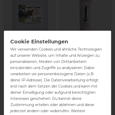
Stassek Equifix Faulpelz
CAVALLO Care Creme
Wir verwenden Cookies und ähnliche Technologien
Lederpflege easy-care
Schuhcreme 75 ml
auf unserer Website, um Inhalte und Anzeigen zu
personalisieren, Medien von Drittanbietern
43,80 € *
9,90 € *
einzubinden und Zugriffe zu analysieren. Dabei
verarbeiten wir personenbezogene Daten (z.B.
2
Liter
| 21,90 € / Liter
0.075
Liter
| 132,00 € / Liter
deine IP-Adresse). Die Datenverarbeitung erfolgt
ARTIKEL MERKEN
ARTIKEL MERKEN
erst nach dem Setzen der Cookies und kann mit
deiner Einwilligung oder aufgrund berechtigten
Interesses geschehen. Du kannst deine
Zustimmung erteilen oder ablehnen und diese
jederzeit ändern oder widerrufen. Weitere