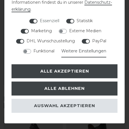
Informationen findest du in unserer
Daten­schutz­
erklärung
.
Essenziell
Statistik
Marketing
Externe Medien
CAVALLO Care Creme
Stassek Equifix Faulpelz
DHL Wunschzustellung
PayPal
Schuhcreme 75 ml
Lederpflege easy-care
Funktional
Weitere Einstellungen
9,90 € *
17,90 € *
0.075
Liter
| 132,00 € / Liter
0.75
Liter
| 23,87 € / Liter
ALLE AKZEPTIEREN
ARTIKEL MERKEN
ARTIKEL MERKEN
ALLE ABLEHNEN
Diese Produkte könnten dich auch
interessieren
AUSWAHL AKZEPTIEREN