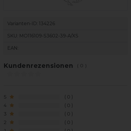
Varianten-ID:
134226
SKU:
MO116109-S3602-39-A/XS
EAN:
Kundenrezensionen
(0)
5
0
4
0
3
0
2
0
1
0