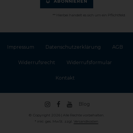
ABONNIEREN
** Hierbei handelt es sich um ein Pflichtfeld.
Impressum
Daten­schutz­erklärung
AGB
Widerrufs­recht
Widerrufs­formular
Kontakt
Blog
© Copyright 2026 | Alle Rechte vorbehalten.
* inkl. ges. MwSt. zzgl.
Versandkosten