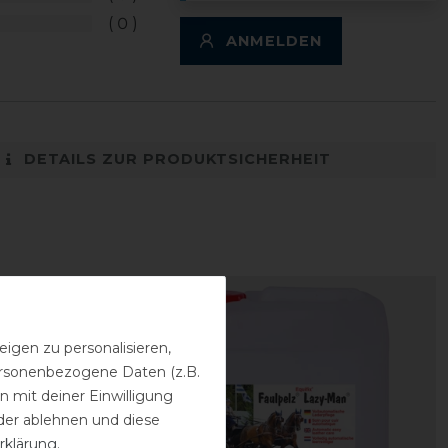
0
ANMELDEN
DETAILS ZUR PRODUKTSICHERHEIT
igen zu personalisieren,
personenbezogene Daten (z.B.
 mit deiner Einwilligung
der ablehnen und diese
rklärung
.