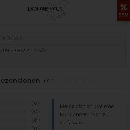
SSV
ID:
134284
6109-S3602-41-MA/XL
ezensionen
(0)
0
Melde dich an, um eine
0
Kundenrezension zu
0
verfassen.
0