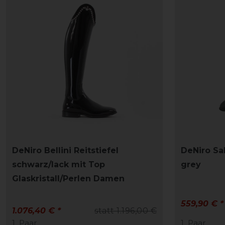
DeNiro Bellini Reitstiefel
DeNiro Sal
schwarz/lack mit Top
grey
Glaskristall/Perlen Damen
559,90 € *
1.076,40 € *
statt 1.196,00 €
1
Paar
1
Paar