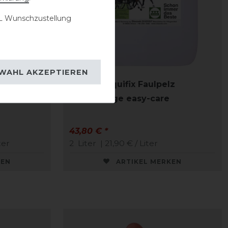
 Wunschzustellung
WAHL AKZEPTIEREN
Stassek Equifix Faulpelz
Lederpflege easy-care
43,80 € *
ter
2
Liter
| 21,90 € / Liter
KEN
ARTIKEL MERKEN