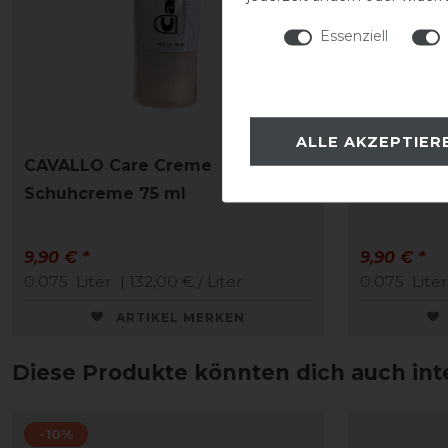
Essenziell
ALLE AKZEPTIER
CAVALLO Care Creme
CAVALLO 
Schuhcreme 75 ml
Schuhcre
9,90 € *
9,90 € *
0.075
Liter
| 132,00 € / Liter
0.075
Liter
ARTIKEL MERKEN
Diese Produkte könnten dich auch int
-10%