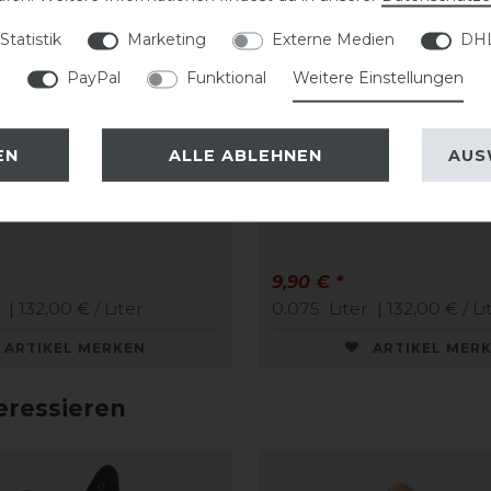
Statistik
Marketing
Externe Medien
DHL
PayPal
Funktional
Weitere Einstellungen
EN
ALLE ABLEHNEN
AUS
Care Creme
CAVALLO Care Creme
me 75 ml
Schuhcreme 75 ml
9,90 € *
| 132,00 € / Liter
0.075
Liter
| 132,00 € / Li
ARTIKEL MERKEN
ARTIKEL MER
eressieren