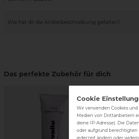
Wie hat dir die Artikelbeschreibung gefallen?
Das perfekte Zubehör für dich
Wir verwenden Cookies und ä
Medien von Drittanbietern e
deine IP-Adresse). Die Date
oder aufgrund berechtigten
jederzeit ändern oder widerr