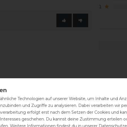
1
hnliche Technologien auf unserer Website, um Inhalte und Anze
inzubinden und Zugriffe zu analysieren. Dabei verarbeiten wir 
nverarbeitung erfolgt erst nach dem Setzen der Cookies und kann
 Interesses geschehen. Du kannst deine Zustimmung erteilen o
ufen. Weitere Informationen findest du in unserer
Daten­schutz­e