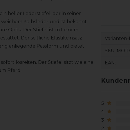
in heller Lederstiefel, der in seiner
us weichem Kalbsleder und ist bekannt
 Optik. Der Stiefel ist mit einem
tattet. Der seitliche Elastikeinsatz
Varianten-
eng anliegende Passform und bietet
SKU:
MO11
ort losreiten. Der Stiefel sitzt wie eine
EAN:
um Pferd.
Kundenr
5
4
3
2