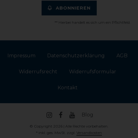
ABONNIEREN
** Hierbei handelt es sich um ein Pflichtfeld.
Impressum
Daten­schutz­erklärung
AGB
Widerrufs­recht
Widerrufs­formular
Kontakt
Blog
© Copyright 2026 | Alle Rechte vorbehalten.
* inkl. ges. MwSt. zzgl.
Versandkosten