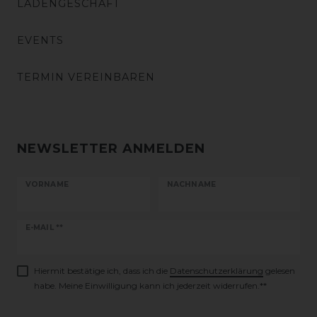
LADENGESCHÄFT
EVENTS
TERMIN VEREINBAREN
NEWSLETTER ANMELDEN
VORNAME
NACHNAME
Newsletter
E-MAIL **
Honig
Hiermit bestätige ich, dass ich die
Daten­schutz­erklärung
gelesen
habe. Meine Einwilligung kann ich jederzeit widerrufen.**