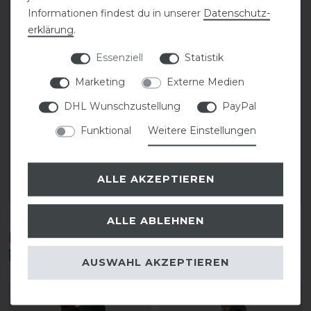
Informationen findest du in unserer
Daten­schutz­
erklärung
.
Essenziell
Statistik
Marketing
Externe Medien
CAVALLO Care Creme
Stassek Equifix Faulpelz
DHL Wunschzustellung
PayPal
Schuhcreme 75 ml
Lederpflege easy-care
Funktional
Weitere Einstellungen
9,90 € *
43,80 € *
0.075
Liter
| 132,00 € / Liter
2
Liter
| 21,90 € / Liter
ALLE AKZEPTIEREN
ARTIKEL MERKEN
ARTIKEL MERKEN
ALLE ABLEHNEN
Diese Produkte könnten dich auch
interessieren
AUSWAHL AKZEPTIEREN