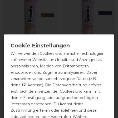
CAVALLO Care Creme
CAVALLO Care Creme
Schuhcreme 75 ml
Schuhcreme 75 ml
Wir verwenden Cookies und ähnliche Technologien
auf unserer Website, um Inhalte und Anzeigen zu
personalisieren, Medien von Drittanbietern
9,90 € *
9,90 € *
einzubinden und Zugriffe zu analysieren. Dabei
0.075
Liter
| 132,00 € / Liter
0.075
Liter
| 132,00 € / Liter
verarbeiten wir personenbezogene Daten (z.B.
ARTIKEL MERKEN
ARTIKEL MERKEN
deine IP-Adresse). Die Datenverarbeitung erfolgt
erst nach dem Setzen der Cookies und kann mit
deiner Einwilligung oder aufgrund berechtigten
Interesses geschehen. Du kannst deine
Zustimmung erteilen oder ablehnen und diese
jederzeit ändern oder widerrufen. Weitere