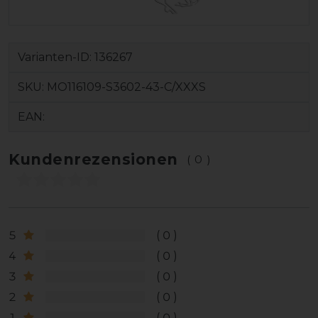
Varianten-ID:
136267
SKU:
MO116109-S3602-43-C/XXXS
EAN:
Kundenrezensionen
(0)
5
0
4
0
3
0
2
0
1
0