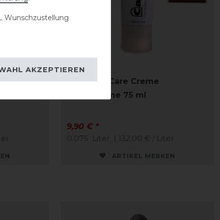
 Wunschzustellung
WAHL AKZEPTIEREN
CAVALLO Care Creme
Schuhcreme 75 ml
9,90 € *
ter
0.075
Liter
| 132,00 € / Liter
KEN
ARTIKEL MERKEN