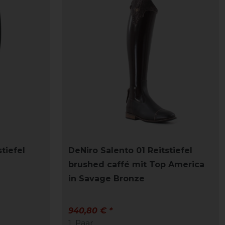
tiefel
DeNiro Salento 01 Reitstiefel
brushed caffé mit Top America
in Savage Bronze
940,80 € *
1
Paar