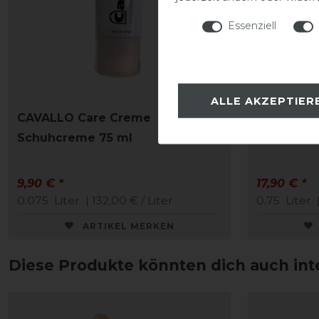
Essenziell
ALLE AKZEPTIER
CAVALLO Care Creme
Stassek Eq
Schuhcreme 75 ml
Lederpfle
9,90 € *
17,90 € *
0.075
Liter
| 132,00 € / Liter
0.75
Liter
|
ARTIKEL MERKEN
Diese Produkte könnten dich auch int