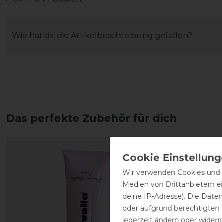
Wie hat dir die Artikelbeschreibung gefallen?
Das perfekte Zubehör für dich
Wir verwenden Cookies und ä
Medien von Drittanbietern e
deine IP-Adresse). Die Date
oder aufgrund berechtigten
jederzeit ändern oder widerr