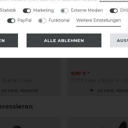
Statistik
Marketing
Externe Medien
DHL
PayPal
Funktional
Weitere Einstellungen
EN
ALLE ABLEHNEN
AUS
uifix Faulpelz
CAVALLO Care Creme
ge easy-care
Schuhcreme 75 ml
9,90 € *
 23,87 € / Liter
0.075
Liter
| 132,00 € / Li
ARTIKEL MERKEN
ARTIKEL MER
eressieren