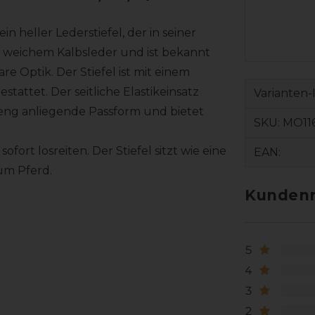
in heller Lederstiefel, der in seiner
us weichem Kalbsleder und ist bekannt
 Optik. Der Stiefel ist mit einem
tattet. Der seitliche Elastikeinsatz
Varianten-
eng anliegende Passform und bietet
SKU:
MO11
ort losreiten. Der Stiefel sitzt wie eine
EAN:
um Pferd.
Kundenr
5
4
3
2