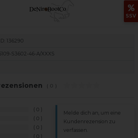
SSV
ID:
136290
6109-S3602-46-A/XXXS
ezensionen
(0)
0
Melde dich an, um eine
0
Kundenrezension zu
0
verfassen.
0