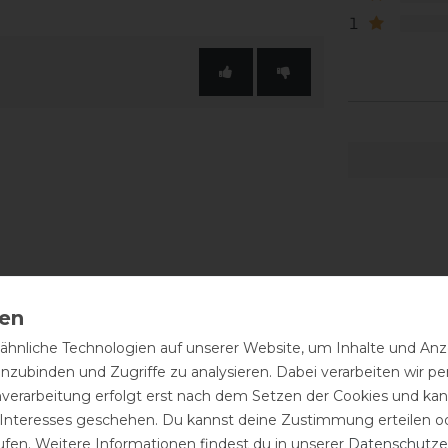
1
hnliche Technologien auf unserer Website, um Inhalte und Anze
inzubinden und Zugriffe zu analysieren. Dabei verarbeiten wir 
nverarbeitung erfolgt erst nach dem Setzen der Cookies und kann
 Interesses geschehen. Du kannst deine Zustimmung erteilen o
ufen. Weitere Informationen findest du in unserer
Daten­schutz­e