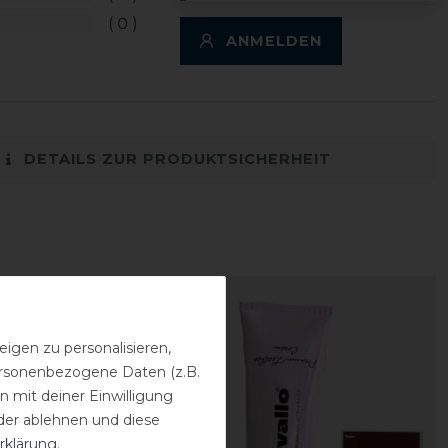
0
ANMELDEN
DETAILS ZUR PRODUKTSICHERHEIT
igen zu personalisieren,
personenbezogene Daten (z.B.
 mit deiner Einwilligung
der ablehnen und diese
rklärung
.