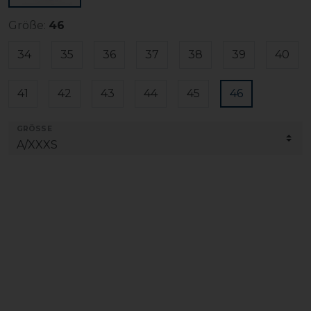
Größe:
46
34
35
36
37
38
39
40
41
42
43
44
45
46
GRÖSSE