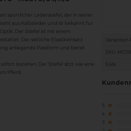
 sportlicher Lederstiefel, der in seiner
eht aus Kalbsleder und ist bekannt für
tik. Der Stiefel ist mit einem
tattet. Der seitliche Elastikeinsatz
Varianten-
eng anliegende Passform und bietet
SKU:
MO116
ort losreiten. Der Stiefel sitzt wie eine
EAN:
um Pferd.
Kundenr
5
4
3
2