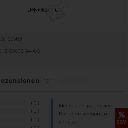
ID:
133589
112-S3602-34-A/S
ezensionen
(0)
0
Melde dich an, um eine
0
Kundenrezension zu
0
verfassen.
SSV
0