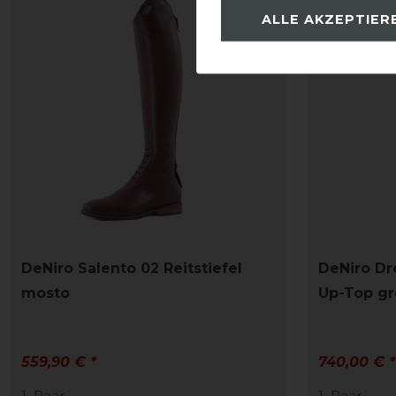
ALLE AKZEPTIER
DeNiro Salento 02 Reitstiefel
DeNiro Dre
mosto
Up-Top g
559,90 € *
740,00 € *
1
Paar
1
Paar