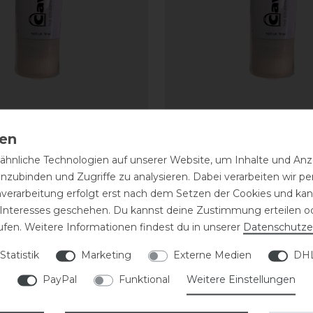
Care Creme
CAVALLO Care Creme
me 75 ml
Schuhcreme 75 ml
hnliche Technologien auf unserer Website, um Inhalte und Anze
inzubinden und Zugriffe zu analysieren. Dabei verarbeiten wir 
9,90 € *
nverarbeitung erfolgt erst nach dem Setzen der Cookies und kann
| 132,00 € / Liter
0.075
Liter
| 132,00 € / Li
 Interesses geschehen. Du kannst deine Zustimmung erteilen o
ARTIKEL MERKEN
ARTIKEL MER
ufen. Weitere Informationen findest du in unserer
Daten­schutz­e
Statistik
Marketing
Externe Medien
DHL
eressieren
PayPal
Funktional
Weitere Einstellungen
-10%