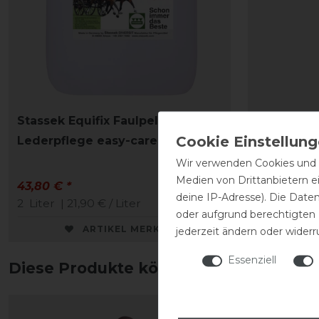
Stassek Equifix Faulpelz
CAVALLO 
Lederpflege easy-care
Schuhcre
Wir verwenden Cookies und ä
Medien von Drittanbietern e
43,80 € *
9,90 € *
deine IP-Adresse). Die Date
2
Liter
| 21,90 € / Liter
0.075
Liter
oder aufgrund berechtigten
ARTIKEL MERKEN
jederzeit ändern oder widerr
Essenziell
Diese Produkte könnten dich auch int