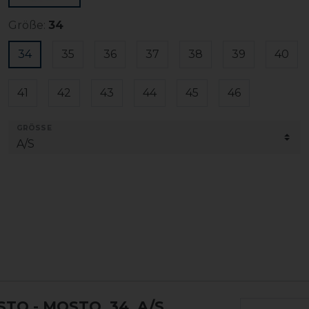
Größe:
34
34
35
36
37
38
39
40
41
42
43
44
45
46
GRÖSSE
OSTO
- MOSTO, 34, A/S