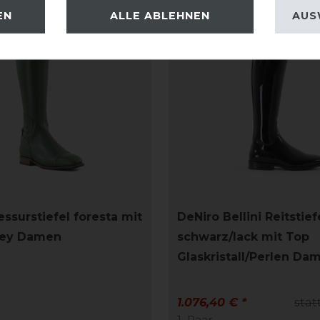
EN
ALLE ABLEHNEN
AUS
ssurstiefel foresta mit
DeNiro Bellini Reitstief
rey Damen
schwarz/lack mit Top
Glaskristall/Perlen Da
1.076,40 € *
stat
1
Paar