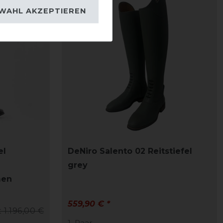
WAHL AKZEPTIEREN
el
DeNiro Salento 02 Reitstiefel
grey
men
559,90 € *
t 1.196,00 €
1
Paar