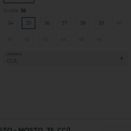
Größe:
35
34
35
36
37
38
39
40
41
42
43
44
45
46
GRÖSSE
OSTO
- MOSTO, 35, CC/L