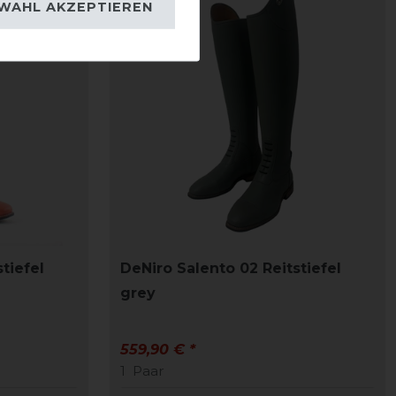
WAHL AKZEPTIEREN
tiefel
DeNiro Salento 02 Reitstiefel
grey
559,90 € *
1
Paar