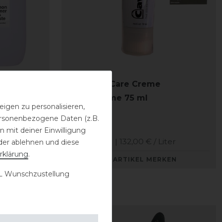
z
CAVALLO Care Creme
Schuhcreme 75 ml
igen zu personalisieren,
personenbezogene Daten (z.B.
9,90 € *
 mit deiner Einwilligung
0.075
Liter
| 132,00 € / Liter
der ablehnen und diese
rklärung
.
KEN
ARTIKEL MERKEN
 Wunschzustellung