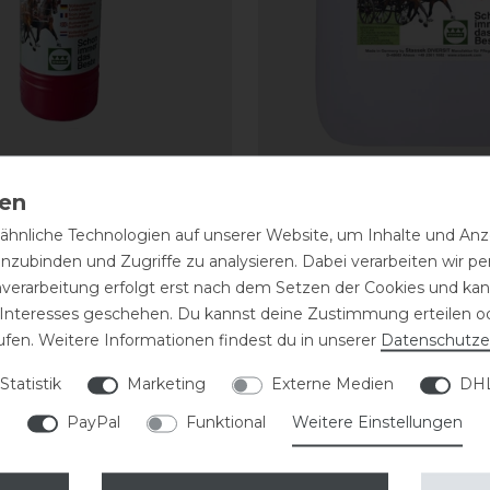
uifix Faulpelz
Stassek Equifix Faulpel
ge easy-care
Lederpflege easy-care
hnliche Technologien auf unserer Website, um Inhalte und Anze
inzubinden und Zugriffe zu analysieren. Dabei verarbeiten wir 
43,80 € *
nverarbeitung erfolgt erst nach dem Setzen der Cookies und kann
 23,87 € / Liter
2
Liter
| 21,90 € / Liter
 Interesses geschehen. Du kannst deine Zustimmung erteilen o
ufen. Weitere Informationen findest du in unserer
Daten­schutz­e
ARTIKEL MERKEN
ARTIKEL MER
Statistik
Marketing
Externe Medien
DHL
eressieren
PayPal
Funktional
Weitere Einstellungen