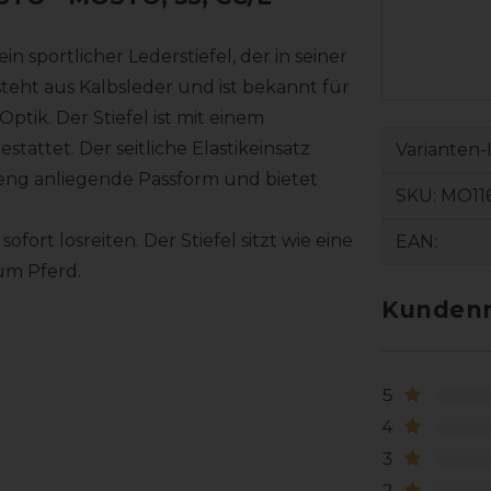
 sportlicher Lederstiefel, der in seiner
eht aus Kalbsleder und ist bekannt für
tik. Der Stiefel ist mit einem
tattet. Der seitliche Elastikeinsatz
Varianten-
eng anliegende Passform und bietet
SKU:
MO116
ort losreiten. Der Stiefel sitzt wie eine
EAN:
um Pferd.
Kundenr
5
4
3
2