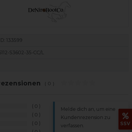
ID:
133599
112-S3602-35-CC/L
ezensionen
(0)
0
Melde dich an, um eine
0
Kundenrezension zu
0
SSV
verfassen.
0