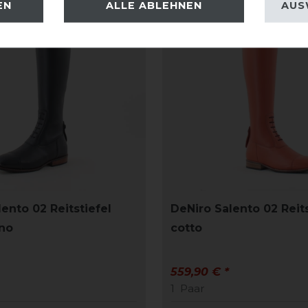
EN
ALLE ABLEHNEN
AUS
ento 02 Reitstiefel
DeNiro Salento 02 Reits
no
cotto
559,90 € *
1
Paar