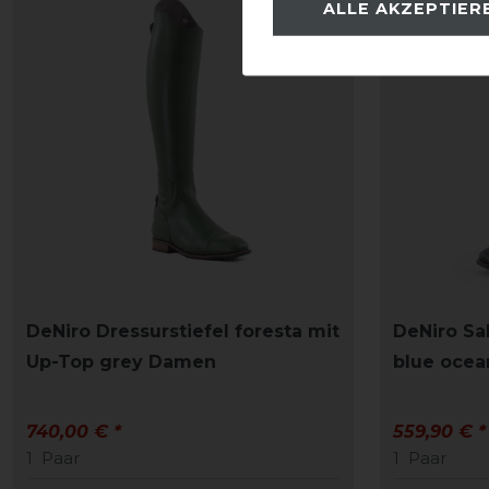
ALLE AKZEPTIER
DeNiro Dressurstiefel foresta mit
DeNiro Sal
Up-Top grey Damen
blue ocea
740,00 € *
559,90 € *
1
Paar
1
Paar