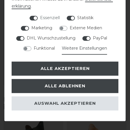
erklärung
.
Essenziell
Statistik
Marketing
Externe Medien
DHL Wunschzustellung
PayPal
CAVALLO Care Creme
CAVALLO Care Creme
Schuhcreme 75 ml
Schuhcreme 75 ml
Funktional
Weitere Einstellungen
9,90 € *
9,90 € *
ALLE AKZEPTIEREN
0.075
Liter
| 132,00 € / Liter
0.075
Liter
| 132,00 € / Liter
ARTIKEL MERKEN
ARTIKEL MERKEN
ALLE ABLEHNEN
Diese Produkte könnten dich auch
AUSWAHL AKZEPTIEREN
interessieren