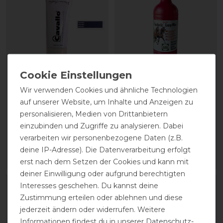
CAVALLO Care Creme
Stassek Equifix Faulpelz
Wir verwenden Cookies und ähnliche Technologien
Schuhcreme 75 ml
Lederpflege easy-care
auf unserer Website, um Inhalte und Anzeigen zu
personalisieren, Medien von Drittanbietern
einzubinden und Zugriffe zu analysieren. Dabei
9,90 € *
17,90 € *
verarbeiten wir personenbezogene Daten (z.B.
0.075
Liter
| 132,00 € / Liter
0.75
Liter
| 23,87 € / Liter
deine IP-Adresse). Die Datenverarbeitung erfolgt
ARTIKEL MERKEN
ARTIKEL MERKEN
erst nach dem Setzen der Cookies und kann mit
deiner Einwilligung oder aufgrund berechtigten
Interesses geschehen. Du kannst deine
Zustimmung erteilen oder ablehnen und diese
jederzeit ändern oder widerrufen. Weitere
Informationen findest du in unserer
Daten­schutz­