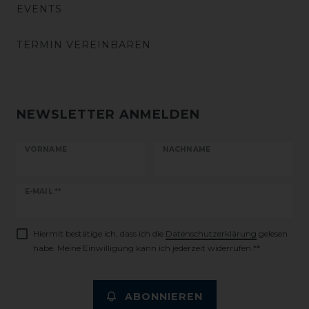
EVENTS
TERMIN VEREINBAREN
NEWSLETTER ANMELDEN
VORNAME
NACHNAME
Newsletter
E-MAIL **
Honig
Hiermit bestätige ich, dass ich die
Daten­schutz­erklärung
gelesen
habe. Meine Einwilligung kann ich jederzeit widerrufen.**
ABONNIEREN