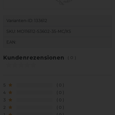
Varianten-ID:
133612
SKU:
MO116112-S3602-35-MC/XS
EAN:
Kundenrezensionen
(0)
5
0
4
0
3
0
2
0
1
0