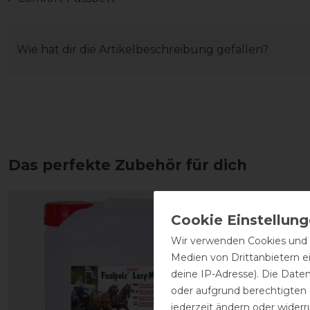
Wie hat dir die Artikelbeschreibung gefallen?
Das perfekte Zubehör für dich
Wir verwenden Cookies und ä
Medien von Drittanbietern e
deine IP-Adresse). Die Date
oder aufgrund berechtigten
jederzeit ändern oder widerr