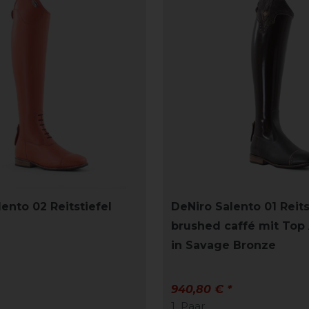
ento 02 Reitstiefel
DeNiro Salento 01 Reits
brushed caffé mit Top
in Savage Bronze
940,80 € *
1
Paar