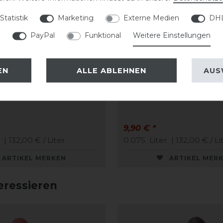
Statistik
Marketing
Externe Medien
DHL
PayPal
Funktional
Weitere Einstellungen
EN
ALLE ABLEHNEN
AUS
Care Creme
CAVALLO Care Creme
me 75 ml
Schuhcreme 75 ml
9,90 € *
| 132,00 € / Liter
0.075
Liter
| 132,00 € / Li
ARTIKEL MERKEN
ARTIKEL MER
eressieren