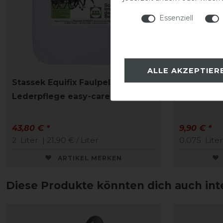
Essenziell
ALLE AKZEPTIER
Stassek Equifix Faulpelz
CAVALLO 
Lederpflege easy-care
Schuhcre
43,80 € *
9,90 € *
2
Liter
| 21,90 € / Liter
0.075
Liter
ARTIKEL MERKEN
Diese Produkte könnten dich auch int