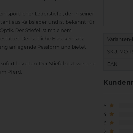
 sportlicher Lederstiefel, der in seiner
eht aus Kalbsleder und ist bekannt für
tik. Der Stiefel ist mit einem
tattet. Der seitliche Elastikeinsatz
Varianten-
eng anliegende Passform und bietet
SKU:
MO116
ort losreiten. Der Stiefel sitzt wie eine
EAN:
um Pferd.
Kundenr
5
4
3
2