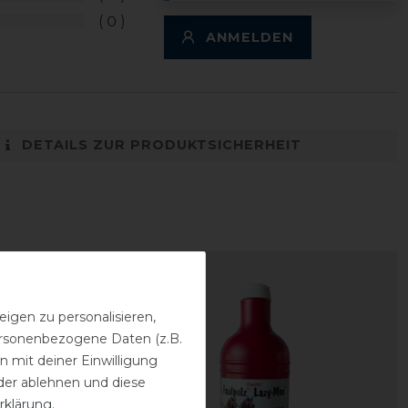
0
ANMELDEN
DETAILS ZUR PRODUKTSICHERHEIT
igen zu personalisieren,
personenbezogene Daten (z.B.
 mit deiner Einwilligung
der ablehnen und diese
rklärung
.