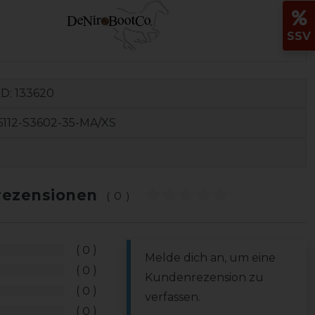
SSV
ID:
133620
112-S3602-35-MA/XS
ezensionen
(0)
0
Melde dich an, um eine
0
Kundenrezension zu
0
verfassen.
0