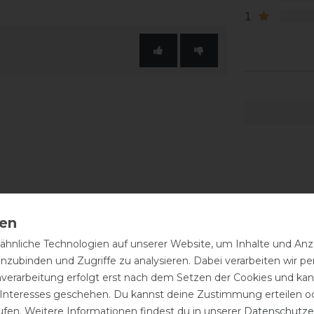
1
hnliche Technologien auf unserer Website, um Inhalte und Anze
inzubinden und Zugriffe zu analysieren. Dabei verarbeiten wir 
nverarbeitung erfolgt erst nach dem Setzen der Cookies und kann
 Interesses geschehen. Du kannst deine Zustimmung erteilen o
ufen. Weitere Informationen findest du in unserer
Daten­schutz­e