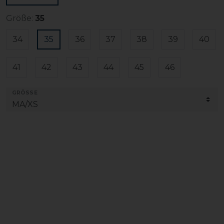
Größe:
35
34
35
36
37
38
39
40
41
42
43
44
45
46
GRÖSSE