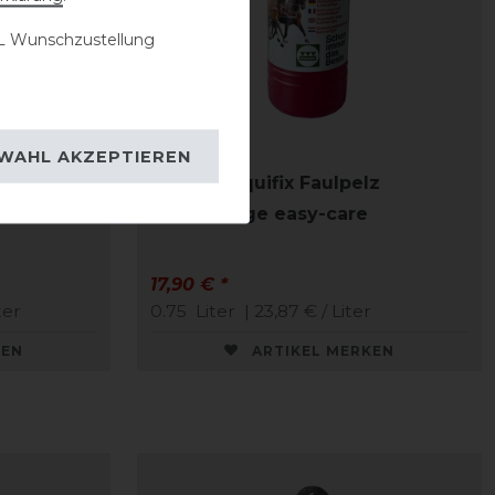
 Wunschzustellung
WAHL AKZEPTIEREN
Stassek Equifix Faulpelz
Lederpflege easy-care
17,90 € *
ter
0.75
Liter
| 23,87 € / Liter
KEN
ARTIKEL MERKEN