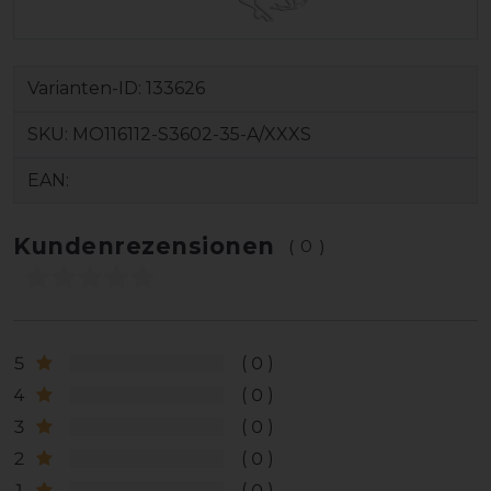
Varianten-ID:
133626
SKU:
MO116112-S3602-35-A/XXXS
EAN:
Kundenrezensionen
(0)
5
0
4
0
3
0
2
0
1
0