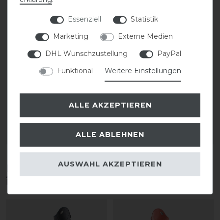
Essenziell
Statistik
Marketing
Externe Medien
DHL Wunschzustellung
PayPal
CAVALLO Care Creme
CAVALLO Care Creme
Funktional
Weitere Einstellungen
Schuhcreme 75 ml
Schuhcreme 75 ml
9,90 € *
9,90 € *
ALLE AKZEPTIEREN
0.075
Liter
| 132,00 € / Liter
0.075
Liter
| 132,00 € / Liter
ALLE ABLEHNEN
ARTIKEL MERKEN
ARTIKEL MERKEN
AUSWAHL AKZEPTIEREN
Diese Produkte könnten dich auch
interessieren