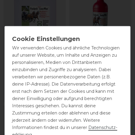
Wir verwenden Cookies und ähnliche Technologien
Stassek Equifix Faulpelz
Stassek Equifix Faulpelz
auf unserer Website, um Inhalte und Anzeigen zu
Lederpflege easy-care
Lederpflege easy-care
personalisieren, Medien von Drittanbietern
einzubinden und Zugriffe zu analysieren. Dabei
verarbeiten wir personenbezogene Daten (z.B.
43,80 € *
17,90 € *
deine IP-Adresse). Die Datenverarbeitung erfolgt
2
Liter
| 21,90 € / Liter
0.75
Liter
| 23,87 € / Liter
erst nach dem Setzen der Cookies und kann mit
ARTIKEL MERKEN
ARTIKEL MERKEN
deiner Einwilligung oder aufgrund berechtigten
Interesses geschehen. Du kannst deine
Zustimmung erteilen oder ablehnen und diese
jederzeit ändern oder widerrufen. Weitere
Informationen findest du in unserer
Daten­schutz­
erklärung
.