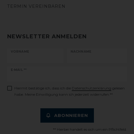
TERMIN VEREINBAREN
NEWSLETTER ANMELDEN
VORNAME
NACHNAME
Newsletter
E-MAIL **
Honig
Hiermit bestätige ich, dass ich die
Daten­schutz­erklärung
gelesen
habe. Meine Einwilligung kann ich jederzeit widerrufen.**
ABONNIEREN
** Hierbei handelt es sich um ein Pflichtfeld.