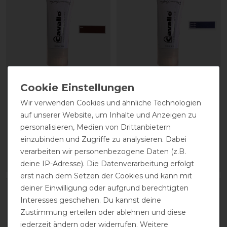
CAVALLO Care Creme
CAVALLO Care Creme
Schuhcreme 75 ml
Schuhcreme 75 ml
Wir verwenden Cookies und ähnliche Technologien
auf unserer Website, um Inhalte und Anzeigen zu
personalisieren, Medien von Drittanbietern
9,90 € *
9,90 € *
einzubinden und Zugriffe zu analysieren. Dabei
0.075
Liter
| 132,00 € / Liter
0.075
Liter
| 132,00 € / Liter
verarbeiten wir personenbezogene Daten (z.B.
ARTIKEL MERKEN
ARTIKEL MERKEN
deine IP-Adresse). Die Datenverarbeitung erfolgt
erst nach dem Setzen der Cookies und kann mit
deiner Einwilligung oder aufgrund berechtigten
Interesses geschehen. Du kannst deine
Zustimmung erteilen oder ablehnen und diese
jederzeit ändern oder widerrufen. Weitere