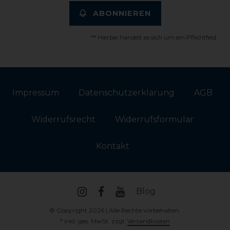
ABONNIEREN
** Hierbei handelt es sich um ein Pflichtfeld.
Impressum
Daten­schutz­erklärung
AGB
Widerrufs­recht
Widerrufs­formular
Kontakt
Blog
© Copyright 2026 | Alle Rechte vorbehalten.
* inkl. ges. MwSt. zzgl.
Versandkosten