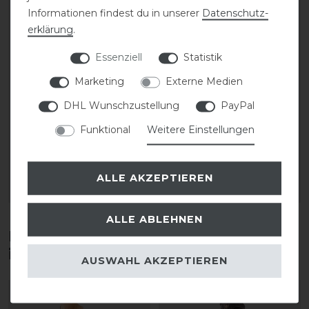
Informationen findest du in unserer
Daten­schutz­
erklärung
.
Essenziell
Statistik
Marketing
Externe Medien
CAVALLO Care Creme
CAVALLO Care Creme
DHL Wunschzustellung
PayPal
Schuhcreme 75 ml
Schuhcreme 75 ml
Funktional
Weitere Einstellungen
9,90 € *
9,90 € *
0.075
Liter
| 132,00 € / Liter
0.075
Liter
| 132,00 € / Liter
ALLE AKZEPTIEREN
ARTIKEL MERKEN
ARTIKEL MERKEN
ALLE ABLEHNEN
Diese Produkte könnten dich auch
interessieren
AUSWAHL AKZEPTIEREN