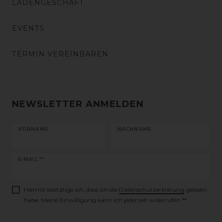
LADENGESCHÄFT
EVENTS
TERMIN VEREINBAREN
NEWSLETTER ANMELDEN
VORNAME
NACHNAME
Newsletter
E-MAIL **
Honig
Hiermit bestätige ich, dass ich die
Daten­schutz­erklärung
gelesen
habe. Meine Einwilligung kann ich jederzeit widerrufen.**