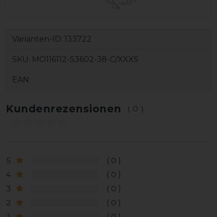
Varianten-ID:
133722
SKU:
MO116112-S3602-38-C/XXXS
EAN:
Kundenrezensionen
(0)
5
0
4
0
3
0
2
0
1
0