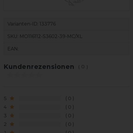
Varianten-ID:
133776
SKU:
MO116112-S3602-39-MC/XL
EAN:
Kundenrezensionen
(0)
5
0
4
0
3
0
2
0
1
0