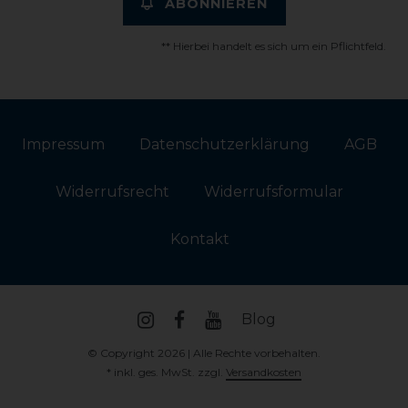
ABONNIEREN
** Hierbei handelt es sich um ein Pflichtfeld.
Impressum
Daten­schutz­erklärung
AGB
Widerrufs­recht
Widerrufs­formular
Kontakt
Blog
© Copyright 2026 | Alle Rechte vorbehalten.
* inkl. ges. MwSt. zzgl.
Versandkosten