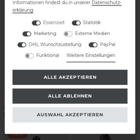
Informationen findest du in unserer
Daten­schutz­
erklärung
.
Essenziell
Statistik
Marketing
Externe Medien
CAVALLO Care Creme
CAVALLO Care Creme
DHL Wunschzustellung
PayPal
Schuhcreme 75 ml
Schuhcreme 75 ml
Funktional
Weitere Einstellungen
9,90 € *
9,90 € *
0.075
Liter
| 132,00 € / Liter
0.075
Liter
| 132,00 € / Liter
ALLE AKZEPTIEREN
ARTIKEL MERKEN
ARTIKEL MERKEN
ALLE ABLEHNEN
Diese Produkte könnten dich auch
interessieren
AUSWAHL AKZEPTIEREN
-10%