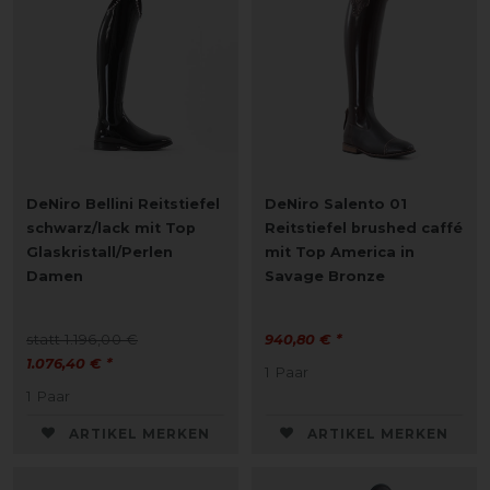
DeNiro Bellini Reitstiefel
DeNiro Salento 01
schwarz/lack mit Top
Reitstiefel brushed caffé
Glaskristall/Perlen
mit Top America in
Damen
Savage Bronze
statt 1.196,00 €
940,80 € *
1.076,40 € *
1
Paar
1
Paar
ARTIKEL MERKEN
ARTIKEL MERKEN