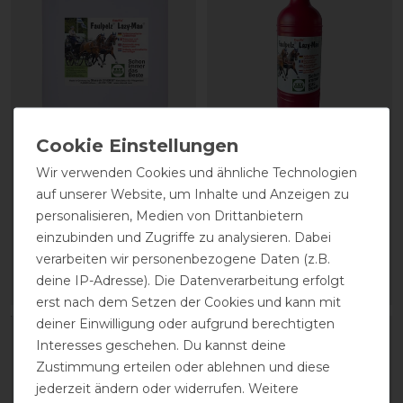
Stassek Equifix Faulpelz
Stassek Equifix Faulpelz
Wir verwenden Cookies und ähnliche Technologien
Lederpflege easy-care
Lederpflege easy-care
auf unserer Website, um Inhalte und Anzeigen zu
personalisieren, Medien von Drittanbietern
43,80 € *
17,90 € *
einzubinden und Zugriffe zu analysieren. Dabei
verarbeiten wir personenbezogene Daten (z.B.
2
Liter
| 21,90 € / Liter
0.75
Liter
| 23,87 € / Liter
deine IP-Adresse). Die Datenverarbeitung erfolgt
ARTIKEL MERKEN
ARTIKEL MERKEN
erst nach dem Setzen der Cookies und kann mit
deiner Einwilligung oder aufgrund berechtigten
Interesses geschehen. Du kannst deine
Zustimmung erteilen oder ablehnen und diese
jederzeit ändern oder widerrufen. Weitere