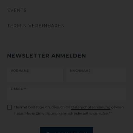
EVENTS
TERMIN VEREINBAREN
NEWSLETTER ANMELDEN
VORNAME
NACHNAME
Newsletter
E-MAIL **
Honig
Hiermit bestätige ich, dass ich die
Daten­schutz­erklärung
gelesen
habe. Meine Einwilligung kann ich jederzeit widerrufen.**