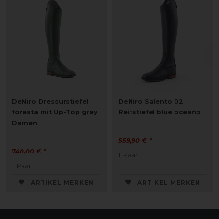
DeNiro Dressurstiefel
DeNiro Salento 02
foresta mit Up-Top grey
Reitstiefel blue oceano
Damen
559,90 € *
740,00 € *
1
Paar
1
Paar
ARTIKEL MERKEN
ARTIKEL MERKEN