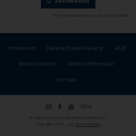
ABONNIEREN
** Hierbei handelt es sich um ein Pflichtfeld.
Impressum
Daten­schutz­erklärung
AGB
Widerrufs­recht
Widerrufs­formular
Kontakt
Blog
© Copyright 2026 | Alle Rechte vorbehalten.
* inkl. ges. MwSt. zzgl.
Versandkosten