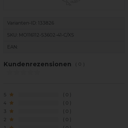
Varianten-ID:
133826
SKU:
MO116112-S3602-41-C/XS
EAN:
Kundenrezensionen
(0)
5
0
4
0
3
0
2
0
1
0