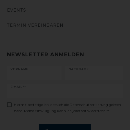
EVENTS
TERMIN VEREINBAREN
NEWSLETTER ANMELDEN
VORNAME
NACHNAME
Newsletter
E-MAIL **
Honig
Hiermit bestätige ich, dass ich die
Daten­schutz­erklärung
gelesen
habe. Meine Einwilligung kann ich jederzeit widerrufen.**