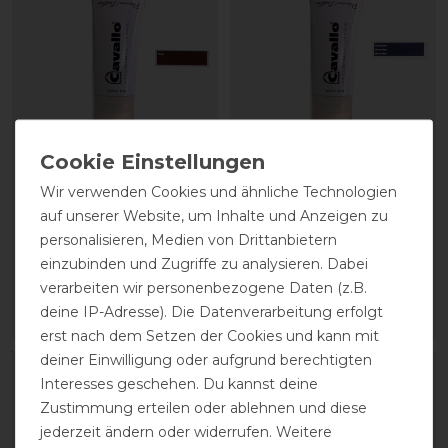
CAVALLO Care Creme
CAVALLO Care Creme
Wir verwenden Cookies und ähnliche Technologien
Schuhcreme 75 ml
Schuhcreme 75 ml
auf unserer Website, um Inhalte und Anzeigen zu
personalisieren, Medien von Drittanbietern
9,90 € *
9,90 € *
einzubinden und Zugriffe zu analysieren. Dabei
verarbeiten wir personenbezogene Daten (z.B.
0.075
Liter
| 132,00 € / Liter
0.075
Liter
| 132,00 € / Liter
deine IP-Adresse). Die Datenverarbeitung erfolgt
ARTIKEL MERKEN
ARTIKEL MERKEN
erst nach dem Setzen der Cookies und kann mit
deiner Einwilligung oder aufgrund berechtigten
Interesses geschehen. Du kannst deine
Zustimmung erteilen oder ablehnen und diese
jederzeit ändern oder widerrufen. Weitere