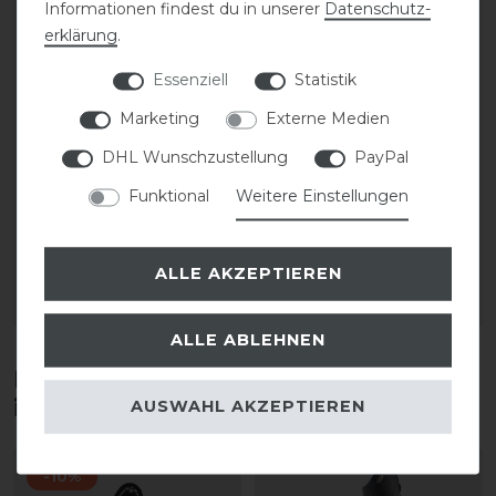
Informationen findest du in unserer
Daten­schutz­
erklärung
.
Essenziell
Statistik
Marketing
Externe Medien
CAVALLO Care Creme
Stassek Equifix Faulpelz
DHL Wunschzustellung
PayPal
Schuhcreme 75 ml
Lederpflege easy-care
Funktional
Weitere Einstellungen
9,90 € *
17,90 € *
0.075
Liter
| 132,00 € / Liter
0.75
Liter
| 23,87 € / Liter
ALLE AKZEPTIEREN
ARTIKEL MERKEN
ARTIKEL MERKEN
ALLE ABLEHNEN
Diese Produkte könnten dich auch
interessieren
AUSWAHL AKZEPTIEREN
-10%