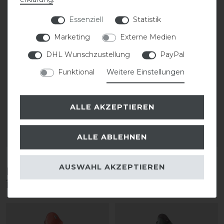
Essenziell
Statistik
Marketing
Externe Medien
DHL Wunschzustellung
PayPal
CAVALLO Care Creme
CAVALLO Care Creme
Funktional
Weitere Einstellungen
Schuhcreme 75 ml
Schuhcreme 75 ml
9,90 € *
9,90 € *
ALLE AKZEPTIEREN
0.075
Liter
| 132,00 € / Liter
0.075
Liter
| 132,00 € / Liter
ALLE ABLEHNEN
ARTIKEL MERKEN
ARTIKEL MERKEN
AUSWAHL AKZEPTIEREN
Diese Produkte könnten dich auch
interessieren