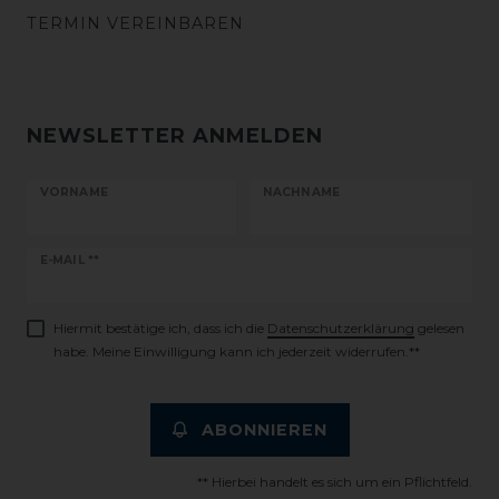
TERMIN VEREINBAREN
NEWSLETTER ANMELDEN
VORNAME
NACHNAME
Newsletter
E-MAIL **
Honig
Hiermit bestätige ich, dass ich die
Daten­schutz­erklärung
gelesen
habe. Meine Einwilligung kann ich jederzeit widerrufen.**
ABONNIEREN
** Hierbei handelt es sich um ein Pflichtfeld.