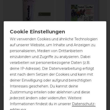
Wir verwenden Cookies und ähnliche Technologien
CAVALLO Care Creme
Stassek Equifix Faulpelz
auf unserer Website, um Inhalte und Anzeigen zu
Schuhcreme 75 ml
Lederpflege easy-care
personalisieren, Medien von Drittanbietern
einzubinden und Zugriffe zu analysieren. Dabei
verarbeiten wir personenbezogene Daten (z.B.
9,90 € *
43,80 € *
deine IP-Adresse). Die Datenverarbeitung erfolgt
0.075
Liter
| 132,00 € / Liter
2
Liter
| 21,90 € / Liter
erst nach dem Setzen der Cookies und kann mit
ARTIKEL MERKEN
ARTIKEL MERKEN
deiner Einwilligung oder aufgrund berechtigten
Interesses geschehen. Du kannst deine
Zustimmung erteilen oder ablehnen und diese
jederzeit ändern oder widerrufen. Weitere
Informationen findest du in unserer
Daten­schutz­
erklärung
.