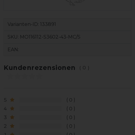
Varianten-ID:
133891
SKU:
MO116112-S3602-43-MC/S
EAN:
Kundenrezensionen
(0)
5
0
4
0
3
0
2
0
1
0