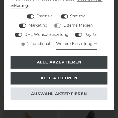
erklärung
.
Essenziell
Statistik
Marketing
Externe Medien
DHL Wunschzustellung
PayPal
CAVALLO Care Creme
Stassek Equifix Faulpelz
Schuhcreme 75 ml
Lederpflege easy-care
Funktional
Weitere Einstellungen
9,90 € *
43,80 € *
ALLE AKZEPTIEREN
0.075
Liter
| 132,00 € / Liter
2
Liter
| 21,90 € / Liter
ARTIKEL MERKEN
ARTIKEL MERKEN
ALLE ABLEHNEN
Diese Produkte könnten dich auch
AUSWAHL AKZEPTIEREN
interessieren