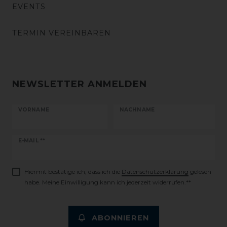
EVENTS
TERMIN VEREINBAREN
NEWSLETTER ANMELDEN
VORNAME
NACHNAME
Newsletter
E-MAIL **
Honig
Hiermit bestätige ich, dass ich die
Daten­schutz­erklärung
gelesen
habe. Meine Einwilligung kann ich jederzeit widerrufen.**
ABONNIEREN