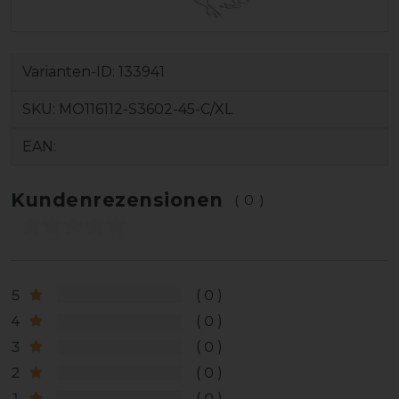
Varianten-ID:
133941
SKU:
MO116112-S3602-45-C/XL
EAN:
Kundenrezensionen
(0)
5
0
4
0
3
0
2
0
1
0