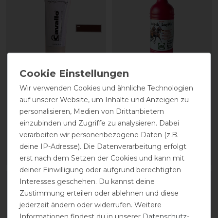
CAVALLO Care Creme
Stassek Equifix Faulpelz
Wir verwenden Cookies und ähnliche Technologien
Schuhcreme 75 ml
Lederpflege easy-care
auf unserer Website, um Inhalte und Anzeigen zu
personalisieren, Medien von Drittanbietern
einzubinden und Zugriffe zu analysieren. Dabei
9,90 € *
17,90 € *
verarbeiten wir personenbezogene Daten (z.B.
0.075
Liter
| 132,00 € / Liter
0.75
Liter
| 23,87 € / Liter
deine IP-Adresse). Die Datenverarbeitung erfolgt
ARTIKEL MERKEN
ARTIKEL MERKEN
erst nach dem Setzen der Cookies und kann mit
deiner Einwilligung oder aufgrund berechtigten
Interesses geschehen. Du kannst deine
Zustimmung erteilen oder ablehnen und diese
jederzeit ändern oder widerrufen. Weitere
Informationen findest du in unserer
Daten­schutz­