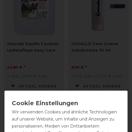
Stassek Equifix Faulpelz
CAVALLO Care Creme
Lederpflege easy-care
Schuhcreme 75 ml
43,80 € *
9,90 € *
2
Liter
| 21,90 € / Liter
0.075
Liter
| 132,00 € / Liter
ARTIKEL MERKEN
ARTIKEL MERKEN
Wir verwenden Cookies und ähnliche Technologien
auf unserer Website, um Inhalte und Anzeigen zu
personalisieren, Medien von Drittanbietern