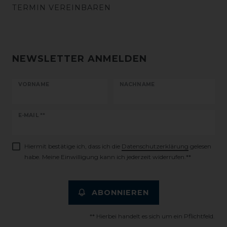
TERMIN VEREINBAREN
NEWSLETTER ANMELDEN
VORNAME
NACHNAME
Newsletter
E-MAIL **
Honig
Hiermit bestätige ich, dass ich die
Daten­schutz­erklärung
gelesen
habe. Meine Einwilligung kann ich jederzeit widerrufen.**
ABONNIEREN
** Hierbei handelt es sich um ein Pflichtfeld.