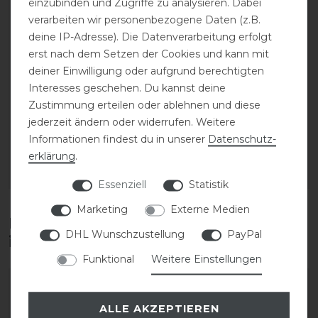
einzubinden und Zugriffe zu analysieren. Dabei
verarbeiten wir personenbezogene Daten (z.B.
deine IP-Adresse). Die Datenverarbeitung erfolgt
erst nach dem Setzen der Cookies und kann mit
deiner Einwilligung oder aufgrund berechtigten
CAVALLO Care Creme
CAVALLO Care Creme
Interesses geschehen. Du kannst deine
Schuhcreme 75 ml
Schuhcreme 75 ml
Zustimmung erteilen oder ablehnen und diese
jederzeit ändern oder widerrufen. Weitere
9,90 € *
9,90 € *
Informationen findest du in unserer
Daten­schutz­
0.075
Liter
| 132,00 € / Liter
0.075
Liter
| 132,00 € / Liter
erklärung
.
ARTIKEL MERKEN
ARTIKEL MERKEN
Essenziell
Statistik
Marketing
Externe Medien
Diese Produkte könnten dich auch
DHL Wunschzustellung
PayPal
interessieren
Funktional
Weitere Einstellungen
ALLE AKZEPTIEREN