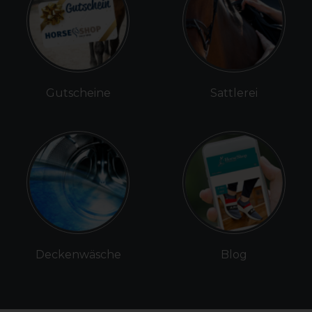
Gutscheine
Sattlerei
Deckenwäsche
Blog