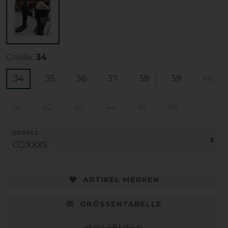
Größe:
34
34
35
36
37
38
39
40
41
42
43
44
45
46
GRÖSSE
ARTIKEL MERKEN
GRÖSSENTABELLE
statt 681,90 €