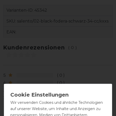
Varianten-ID:
45342
SKU:
salento/02-black-fodera-schwarz-34-cc/xxxs
EAN:
Kundenrezensionen
(0)
5
0
4
0
3
0
2
0
Wir verwenden Cookies und ähnliche Technologien
1
0
auf unserer Website, um Inhalte und Anzeigen zu
personalisieren, Medien von Drittanbietern