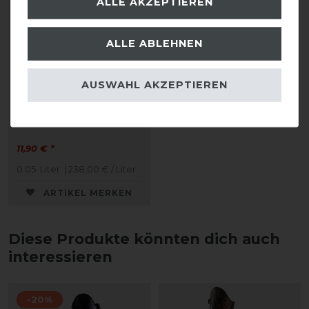
ALLE AKZEPTIEREN
ALLE ABLEHNEN
AUSWAHL AKZEPTIEREN
DeNiro Schuhcreme 50
ml
11,90 € *
0.05
Liter
| 238,00 € / Liter
ARTIKEL MERKEN
Diese Produkte könnten dich auch
interessieren
-20%