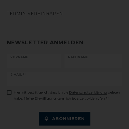
TERMIN VEREINBAREN
NEWSLETTER ANMELDEN
VORNAME
NACHNAME
Newsletter
E-MAIL **
Honig
Hiermit bestätige ich, dass ich die
Daten­schutz­erklärung
gelesen
habe. Meine Einwilligung kann ich jederzeit widerrufen.**
ABONNIEREN