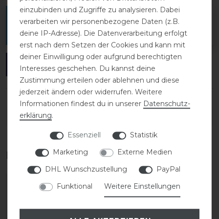
einzubinden und Zugriffe zu analysieren. Dabei
Melde dich an, um eine Kundenrezension zu
verarbeiten wir personenbezogene Daten (z.B.
verfassen.
deine IP-Adresse). Die Datenverarbeitung erfolgt
erst nach dem Setzen der Cookies und kann mit
deiner Einwilligung oder aufgrund berechtigten
ANMELDEN
Interesses geschehen. Du kannst deine
Zustimmung erteilen oder ablehnen und diese
jederzeit ändern oder widerrufen. Weitere
Informationen findest du in unserer
Daten­schutz­
erklärung
.
DETAILS ZUR PRODUKTSICHERHEIT
Essenziell
Statistik
Marketing
Externe Medien
Das perfekte Zubehör für dich
DHL Wunschzustellung
PayPal
Funktional
Weitere Einstellungen