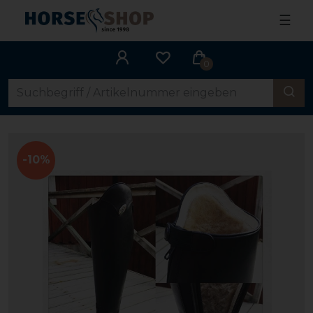
☰
0
-10%