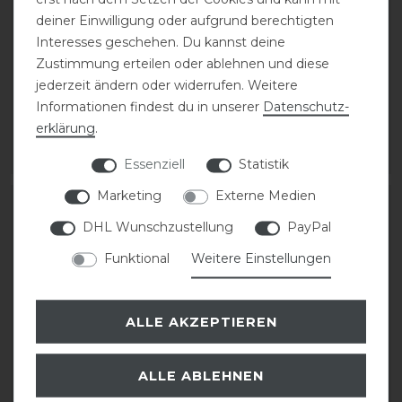
Sprenger
Dyon Chain Protection
deiner Einwilligung oder aufgrund berechtigten
Kinnkettenunterlage
Kinnkettenschutz
Interesses geschehen. Du kannst deine
Gummi
Zustimmung erteilen oder ablehnen und diese
jederzeit ändern oder widerrufen. Weitere
19,99 € *
statt 9,90 €
Informationen findest du in unserer
Daten­schutz­
8,91 € *
erklärung
.
ARTIKEL MERKEN
ARTIKEL MERKEN
Essenziell
Statistik
Marketing
Externe Medien
-10%
-10%
DHL Wunschzustellung
PayPal
Funktional
Weitere Einstellungen
ALLE AKZEPTIEREN
ALLE ABLEHNEN
CHRIST
Kavalkade