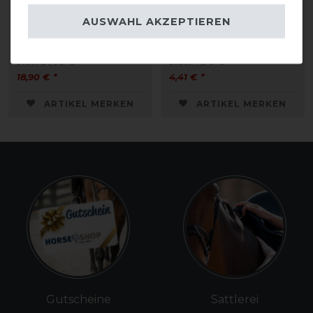
Kinnkettenschoner
Kinnkettenschoner m.
AUSWAHL AKZEPTIEREN
medizinisches Lammfell
Gummizug
statt 21,00 €
statt 4,90 €
18,90 € *
4,41 € *
ARTIKEL MERKEN
ARTIKEL MERKEN
Gutscheine
Sattlerei