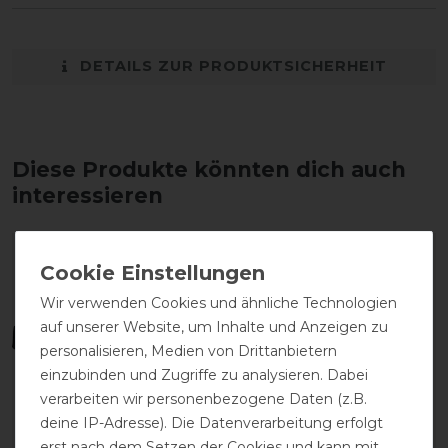
DETAILS ZUR PRODUKTSICHERHEIT
Diese Produkte könnten dich auch
interessieren
-10%
Wir verwenden Cookies und ähnliche Technologien
auf unserer Website, um Inhalte und Anzeigen zu
personalisieren, Medien von Drittanbietern
einzubinden und Zugriffe zu analysieren. Dabei
verarbeiten wir personenbezogene Daten (z.B.
deine IP-Adresse). Die Datenverarbeitung erfolgt
erst nach dem Setzen der Cookies und kann mit