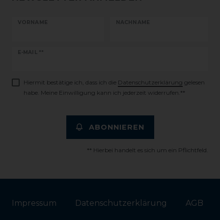
VORNAME
NACHNAME
Newsletter
E-MAIL **
Honig
Hiermit bestätige ich, dass ich die
Daten­schutz­erklärung
gelesen
habe. Meine Einwilligung kann ich jederzeit widerrufen.**
ABONNIEREN
** Hierbei handelt es sich um ein Pflichtfeld.
Impressum
Daten­schutz­erklärung
AGB