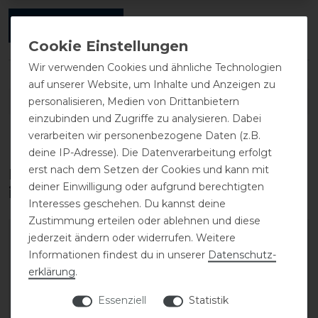
ANMELDEN
Wir verwenden Cookies und ähnliche Technologien
auf unserer Website, um Inhalte und Anzeigen zu
DETAILS ZUR PRODUKTSICHERHEIT
personalisieren, Medien von Drittanbietern
einzubinden und Zugriffe zu analysieren. Dabei
verarbeiten wir personenbezogene Daten (z.B.
deine IP-Adresse). Die Datenverarbeitung erfolgt
erst nach dem Setzen der Cookies und kann mit
Diese Produkte könnten dich auch
deiner Einwilligung oder aufgrund berechtigten
interessieren
Interesses geschehen. Du kannst deine
Zustimmung erteilen oder ablehnen und diese
-35%
jederzeit ändern oder widerrufen. Weitere
Informationen findest du in unserer
Daten­schutz­
erklärung
.
Essenziell
Statistik