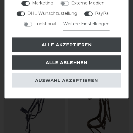
Marketing
Externe Medien
DHL Wunschzustellung
PayPal
Funktional
Weitere Einstellungen
Acavallo Poesia Trense
Schockemöhle Trense
anatomisch schwedisch
Equitus Alpha
anatomisch
ALLE AKZEPTIEREN
statt 239,50 €
155,50 € *
279,95 € *
ALLE ABLEHNEN
ARTIKEL MERKEN
ARTIKEL MERKEN
AUSWAHL AKZEPTIEREN