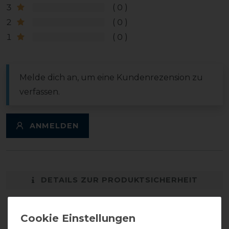
3
0
2
0
1
0
Melde dich an, um eine Kundenrezension zu
verfassen.
ANMELDEN
DETAILS ZUR PRODUKTSICHERHEIT