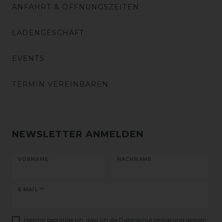
ANFAHRT & ÖFFNUNGSZEITEN
LADENGESCHÄFT
EVENTS
TERMIN VEREINBAREN
NEWSLETTER ANMELDEN
VORNAME
NACHNAME
Newsletter
E-MAIL **
Honig
Hiermit bestätige ich, dass ich die
Daten­schutz­erklärung
gelesen