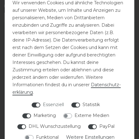
Diese Produkte könnten dich auch
Wir verwenden Cookies und ähnliche Technologien
interessieren
auf unserer Website, um Inhalte und Anzeigen zu
personalisieren, Medien von Drittanbietern
einzubinden und Zugriffe zu analysieren. Dabei
verarbeiten wir personenbezogene Daten (z.B.
deine IP-Adresse). Die Datenverarbeitung erfolgt
erst nach dem Setzen der Cookies und kann mit
deiner Einwilligung oder aufgrund berechtigten
Interesses geschehen. Du kannst deine
Zustimmung erteilen oder ablehnen und diese
jederzeit ändern oder widerrufen. Weitere
Informationen findest du in unserer
Daten­schutz­
erklärung
.
Dyon New English
BR Bolton Trense
Collection Trense mit
anatomisch
Essenziell
Statistik
hannoverschem
Reithalfter
Marketing
Externe Medien
179,95 € *
DHL Wunschzustellung
PayPal
264,99 € *
Funktional
Weitere Einstellungen