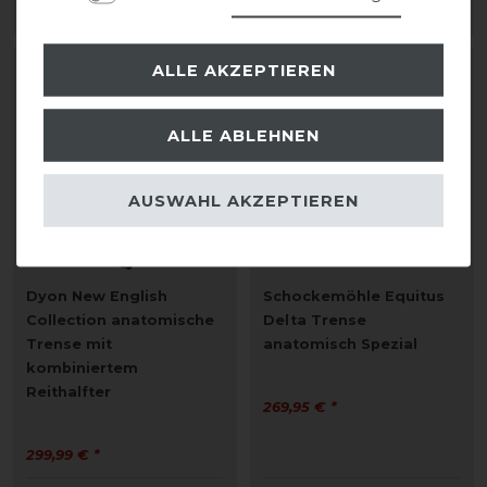
ARTIKEL MERKEN
ARTIKEL MERKEN
ALLE AKZEPTIEREN
ALLE ABLEHNEN
AUSWAHL AKZEPTIEREN
Dyon New English
Schockemöhle Equitus
Collection anatomische
Delta Trense
Trense mit
anatomisch Spezial
kombiniertem
Reithalfter
269,95 € *
299,99 € *