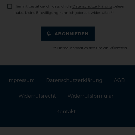
Hiermit bestätige ich, dass ich die
Daten­schutz­erklärung
gelesen
habe. Meine Einwilligung kann ich jederzeit widerrufen.**
ABONNIEREN
** Hierbei handelt es sich um ein Pflichtfeld.
Impressum
Daten­schutz­erklärung
AGB
Widerrufs­recht
Widerrufs­formular
Kontakt