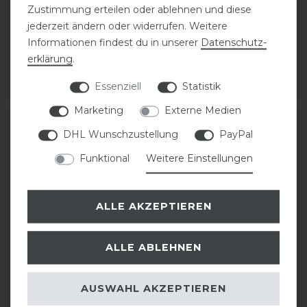
Zustimmung erteilen oder ablehnen und diese
ELT Gemma Polo Gürtel
Kentaur Gürtel Echtleder
jederzeit ändern oder widerrufen. Weitere
Informationen findest du in unserer
Daten­schutz­
erklärung
.
39,95 € *
30,00 € *
Essenziell
Statistik
ARTIKEL MERKEN
ARTIKEL MERKEN
Marketing
Externe Medien
DHL Wunschzustellung
PayPal
Funktional
Weitere Einstellungen
ALLE AKZEPTIEREN
ALLE ABLEHNEN
Kentaur Gürtel
ELT Gemma Polo Gürtel
AUSWAHL AKZEPTIEREN
36,30 € *
39,95 € *