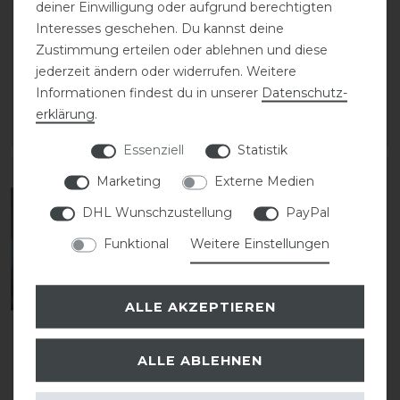
deiner Einwilligung oder aufgrund berechtigten
Dyon D-Collection Yoke
Dyon Hunter Collection
Interesses geschehen. Du kannst deine
Martingal Riemen
Martingal
Zustimmung erteilen oder ablehnen und diese
jederzeit ändern oder widerrufen. Weitere
Informationen findest du in unserer
Daten­schutz­
119,99 € *
119,99 € *
erklärung
.
ARTIKEL MERKEN
ARTIKEL MERKEN
Essenziell
Statistik
Marketing
Externe Medien
DHL Wunschzustellung
PayPal
Funktional
Weitere Einstellungen
ALLE AKZEPTIEREN
ALLE ABLEHNEN
Dyon New English
Dyon D-Collection
Collection
Martingalgabel Standard