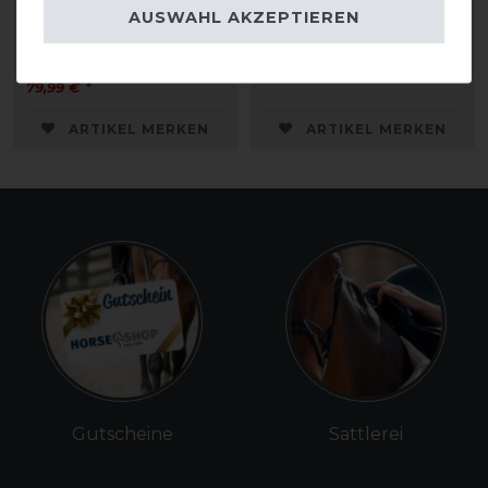
Martingalgabel
Elastik
AUSWAHL AKZEPTIEREN
geschlossen soft
54,99 € *
79,99 € *
ARTIKEL MERKEN
ARTIKEL MERKEN
Gutscheine
Sattlerei