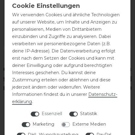
Gummizügel
Glattleder
Lederstegen
Wir verwenden Cookies und ähnliche Technologien
auf unserer Website, um Inhalte und Anzeigen zu
54,99 € *
personalisieren, Medien von Drittanbietern
109,99 € *
einzubinden und Zugriffe zu analysieren. Dabei
ARTIKEL MERKEN
ARTIKEL MERKEN
verarbeiten wir personenbezogene Daten (z.B.
deine IP-Adresse). Die Datenverarbeitung erfolgt
erst nach dem Setzen der Cookies und kann mit
deiner Einwilligung oder aufgrund berechtigten
Interesses geschehen. Du kannst deine
Zustimmung erteilen oder ablehnen und diese
jederzeit ändern oder widerrufen. Weitere
Informationen findest du in unserer
Daten­schutz­
erklärung
.
Essenziell
Statistik
Dyon Working Collection
Dyon Working Collection
Marketing
Externe Medien
Kandarenzügel
weiche Gummizügel
Glattleder mit 7
breit
DHL Wunschzustellung
PayPal