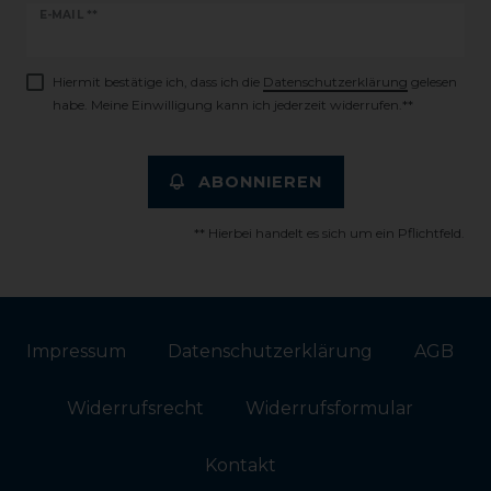
Newsletter
E-MAIL **
Honig
Hiermit bestätige ich, dass ich die
Daten­schutz­erklärung
gelesen
habe. Meine Einwilligung kann ich jederzeit widerrufen.**
ABONNIEREN
** Hierbei handelt es sich um ein Pflichtfeld.
Impressum
Daten­schutz­erklärung
AGB
Widerrufs­recht
Widerrufs­formular
Kontakt