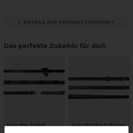
DETAILS ZUR PRODUKTSICHERHEIT
Das perfekte Zubehör für dich
Dyon New English
Dyon Working Collection
Collection Weiche
Kandarenzügel