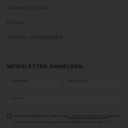
LADENGESCHÄFT
EVENTS
TERMIN VEREINBAREN
NEWSLETTER ANMELDEN
VORNAME
NACHNAME
Newsletter
E-MAIL **
Honig
Hiermit bestätige ich, dass ich die
Daten­schutz­erklärung
gelesen
habe. Meine Einwilligung kann ich jederzeit widerrufen.**