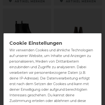
ARTIKEL MERKEN
ARTIKEL MERKEN
Wir verwenden Cookies und ähnliche Technologien
auf unserer Website, um Inhalte und Anzeigen zu
personalisieren, Medien von Drittanbietern
Dyon Kinder Stiefeletten
Dyon Stiefeletten mit
einzubinden und Zugriffe zu analysieren. Dabei
mit Frontreißverschluss
Reißverschluss
verarbeiten wir personenbezogene Daten (z.B.
deine IP-Adresse). Die Datenverarbeitung erfolgt
139,99 € *
169,99 € *
erst nach dem Setzen der Cookies und kann mit
1
Paar
deiner Einwilligung oder aufgrund berechtigten
Interesses geschehen. Du kannst deine
ARTIKEL MERKEN
ARTIKEL MERKEN
Zustimmung erteilen oder ablehnen und diese