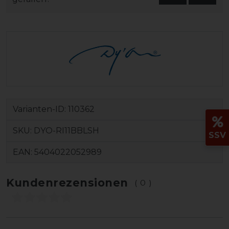
Varianten-ID:
110362
SKU:
DYO-RI11BBLSH
SSV
EAN:
5404022052989
Kundenrezensionen
(0)