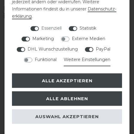
jederzeit ändern oder widerrufen. Weitere
Diese Produkte könnten dich auch
Informationen findest du in unserer
Daten­schutz­
interessieren
erklärung
.
Essenziell
Statistik
Marketing
Externe Medien
DHL Wunschzustellung
PayPal
Funktional
Weitere Einstellungen
ALLE AKZEPTIEREN
Dyon Kurzchaps Original
Dyon Kurzchaps Exel
ALLE ABLEHNEN
Comfort Top
194,99 € *
AUSWAHL AKZEPTIEREN
214,99 € *
1
Paar
1
Paar