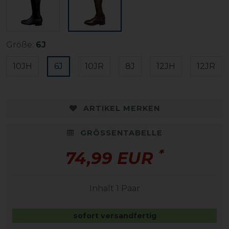
Größe:
6J
10JH
6J
10JR
8J
12JH
12JR
ARTIKEL MERKEN
GRÖSSENTABELLE
*
74,99 EUR
Inhalt
1
Paar
sofort versandfertig