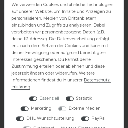
ARTIKEL MERKEN
ARTIKEL MERKEN
Wir verwenden Cookies und ähnliche Technologien
auf unserer Website, um Inhalte und Anzeigen zu
personalisieren, Medien von Drittanbietern
-10%
einzubinden und Zugriffe zu analysieren. Dabei
verarbeiten wir personenbezogene Daten (z.B.
deine IP-Adresse). Die Datenverarbeitung erfolgt
erst nach dem Setzen der Cookies und kann mit
deiner Einwilligung oder aufgrund berechtigten
Interesses geschehen. Du kannst deine
Neu
Zustimmung erteilen oder ablehnen und diese
jederzeit ändern oder widerrufen. Weitere
Ariat Scout Stiefeletten
QHP Stiefelette Basic
Informationen findest du in unserer
Daten­schutz­
Zip-Reißverschluss
Junior
erklärung
.
Kinder
Essenziell
Statistik
39,95 € *
statt 70,00 €
Marketing
Externe Medien
1
Paar
63,00 € *
DHL Wunschzustellung
PayPal
1
Paar