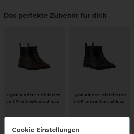
Das perfekte Zubehör für dich
Dyon Kinder Stiefeletten
Dyon Kinder Stiefeletten
mit Frontreißverschluss
mit Frontreißverschluss
139,99 € *
139,99 € *
1
Paar