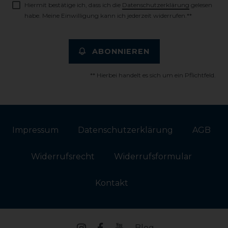
Hiermit bestätige ich, dass ich die
Daten­schutz­erklärung
gelesen
habe. Meine Einwilligung kann ich jederzeit widerrufen.**
ABONNIEREN
** Hierbei handelt es sich um ein Pflichtfeld.
Impressum
Daten­schutz­erklärung
AGB
Widerrufs­recht
Widerrufs­formular
Kontakt
Blog