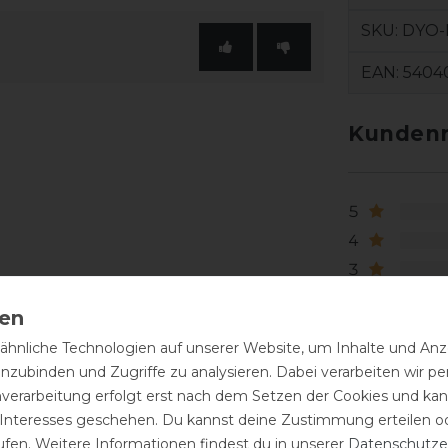
SKU:
DYO-
EAN:
5404
Kundenr
5
4
3
2
1
hnliche Technologien auf unserer Website, um Inhalte und Anze
inzubinden und Zugriffe zu analysieren. Dabei verarbeiten wir 
nverarbeitung erfolgt erst nach dem Setzen der Cookies und kann
 Interesses geschehen. Du kannst deine Zustimmung erteilen o
ufen. Weitere Informationen findest du in unserer
Daten­schutz­e