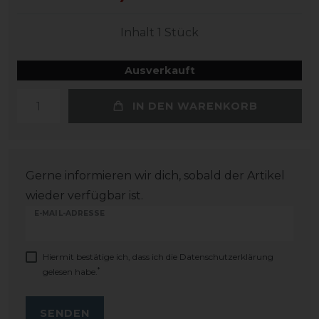
Inhalt
1
Stück
Ausverkauft
IN DEN WARENKORB
Gerne informieren wir dich, sobald der Artikel
wieder verfügbar ist.
E-MAIL-ADRESSE
Hiermit bestätige ich, dass ich die
Daten­schutz­erklärung
*
gelesen habe.
SENDEN