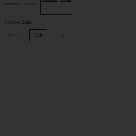
Größe:
Cob
Pony
Cob
Full