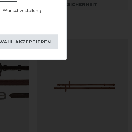
DETAILS ZUR PRODUKTSICHERHEIT
 Wunschzustellung
WAHL AKZEPTIEREN