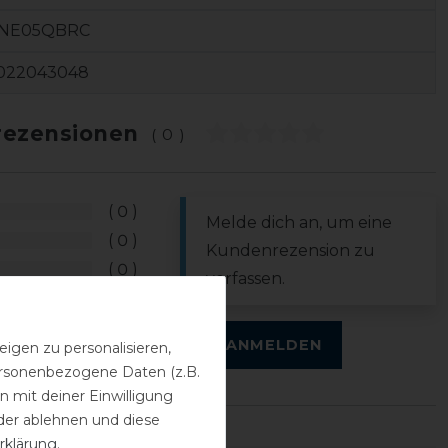
NE05QBRC
022043048
ezensionen
(0)
0
Melde dich an, um eine
0
Kundenrezension zu
0
verfassen.
0
0
ANMELDEN
igen zu personalisieren,
personenbezogene Daten (z.B.
 mit deiner Einwilligung
der ablehnen und diese
rklärung
.