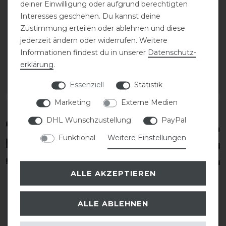
deiner Einwilligung oder aufgrund berechtigten
Dyon Zügel Gurt 16mm
Dyon New English
Interesses geschehen. Du kannst deine
Collection Weiche
Zustimmung erteilen oder ablehnen und diese
Gummizügel schmal 1/2
jederzeit ändern oder widerrufen. Weitere
94,99 € *
Informationen findest du in unserer
Daten­schutz­
erklärung
.
99,99 € *
Essenziell
Statistik
ARTIKEL MERKEN
ARTIKEL MERKEN
Marketing
Externe Medien
DHL Wunschzustellung
PayPal
Funktional
Weitere Einstellungen
ALLE AKZEPTIEREN
ALLE ABLEHNEN
Dyon New English
Dyon Hunter Collection