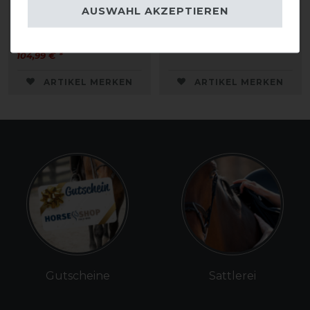
Collection Weiche
Zügel geflochten 16mm
AUSWAHL AKZEPTIEREN
Gummizügel breit 5/13
134,99 € *
104,99 € *
ARTIKEL MERKEN
ARTIKEL MERKEN
Gutscheine
Sattlerei