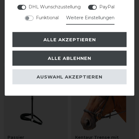
DHL Wunschzustellung
PayPal
Dyon Hannoveraner
Passier
Funktional
Weitere Einstellungen
Reithalfter Edelstahl-
hannoveranischer
Beschläge
Wechselnasenriemen
ALLE AKZEPTIEREN
89,99 € *
85,50 € *
ARTIKEL MERKEN
ARTIKEL MERKEN
ALLE ABLEHNEN
AUSWAHL AKZEPTIEREN
Passier
Kentaur Trense mit