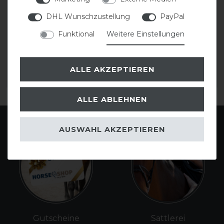
DHL Wunschzustellung
PayPal
Dyon D-Collection
Dyon New English
Vorderzeug
Collection Vorderzeug
Funktional
Weitere Einstellungen
199,99 € *
199,99 € *
ALLE AKZEPTIEREN
ARTIKEL MERKEN
ARTIKEL MERKEN
ALLE ABLEHNEN
AUSWAHL AKZEPTIEREN
Gutscheine
Sattlerei