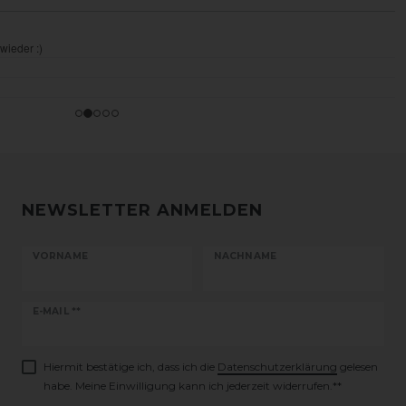
NEWSLETTER ANMELDEN
VORNAME
NACHNAME
Newsletter
E-MAIL **
Honig
Hiermit bestätige ich, dass ich die
Daten­schutz­erklärung
gelesen
habe. Meine Einwilligung kann ich jederzeit widerrufen.**