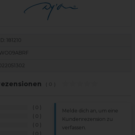
ID:
181210
-WO09ABRF
022051302
ezensionen
(0)
0
Melde dich an, um eine
0
Kundenrezension zu
0
verfassen.
0