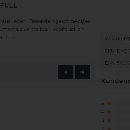
 FULL
ter aus Leder • Besonders geschmeidiges
unterhalb verstellbar • Kopfstück an
emen •
Varianten-
SKU:
DYO
EAN:
5404
Kundenr
5
4
3
2