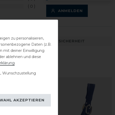
0
ANMELDEN
igen zu personalisieren,
DETAILS ZUR PRODUKTSICHERHEIT
personenbezogene Daten (z.B.
 mit deiner Einwilligung
der ablehnen und diese
rklärung
.
 Wunschzustellung
WAHL AKZEPTIEREN