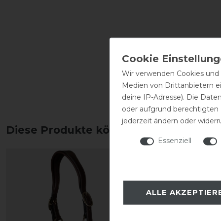
Wir verwenden Cookies und ä
Medien von Drittanbietern e
deine IP-Adresse). Die Date
oder aufgrund berechtigten
jederzeit ändern oder widerr
Diese Produkte könnten dich auch int
Essenziell
ALLE AKZEPTIER