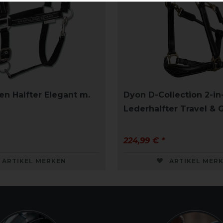
n Halfter Elegant m.
Dyon D-Collection 2-in
Lederhalfter Travel &
224,99 € *
ARTIKEL MERKEN
ARTIKEL MER