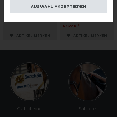
Hans Melzer Gurtzügel
Dyon New English
AUSWAHL AKZEPTIEREN
Collection Gurtzügel
26,90 € *
94,99 € *
ARTIKEL MERKEN
ARTIKEL MERKEN
Gutscheine
Sattlerei