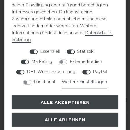
deiner Einwilligung oder aufgrund berechtigten
Interesses geschehen. Du kannst deine
Zustimmung erteilen oder ablehnen und diese
Stübben Gurtzügel
Stübben Gurtzügel
jederzeit ändern oder widerrufen. Weitere
schmal 5 Lederstege
schmal 5 Lederstege
Informationen findest du in unserer
Daten­schutz­
und Zaumhaken
und Zaumhaken
erklärung
.
79,00 € *
79,00 € *
Essenziell
Statistik
ARTIKEL MERKEN
ARTIKEL MERKEN
Marketing
Externe Medien
DHL Wunschzustellung
PayPal
Funktional
Weitere Einstellungen
ALLE AKZEPTIEREN
ALLE ABLEHNEN
Bestseller