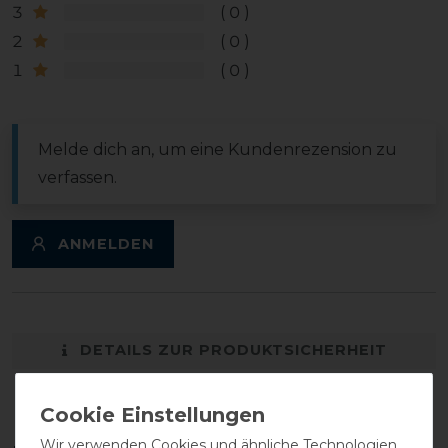
3
0
2
0
1
0
Melde dich an, um eine Kundenrezension zu
verfassen.
ANMELDEN
DETAILS ZUR PRODUKTSICHERHEIT
Wir verwenden Cookies und ähnliche Technologien