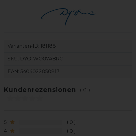
Varianten-ID:
181188
SKU:
DYO-WO07ABRC
EAN:
5404022050817
Kundenrezensionen
(0)
5
0
4
0