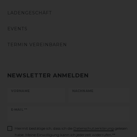
LADENGESCHÄFT
EVENTS
TERMIN VEREINBAREN
NEWSLETTER ANMELDEN
VORNAME
NACHNAME
Newsletter
E-MAIL **
Honig
Hiermit bestätige ich, dass ich die
Daten­schutz­erklärung
gelesen
habe. Meine Einwilligung kann ich jederzeit widerrufen.**