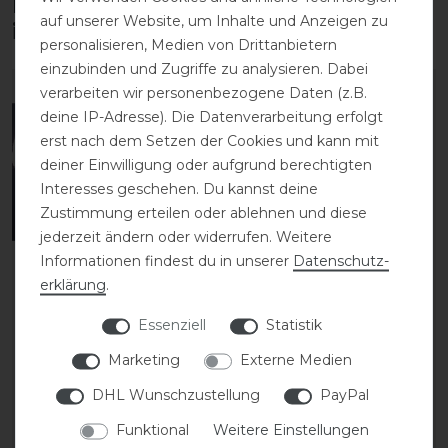
Diese Produkte könnten dich auch
auf unserer Website, um Inhalte und Anzeigen zu
interessieren
personalisieren, Medien von Drittanbietern
einzubinden und Zugriffe zu analysieren. Dabei
verarbeiten wir personenbezogene Daten (z.B.
deine IP-Adresse). Die Datenverarbeitung erfolgt
erst nach dem Setzen der Cookies und kann mit
deiner Einwilligung oder aufgrund berechtigten
Interesses geschehen. Du kannst deine
Zustimmung erteilen oder ablehnen und diese
jederzeit ändern oder widerrufen. Weitere
Informationen findest du in unserer
Daten­schutz­
erklärung
.
Dyon New English
Dyon New English
Collection feste
Collection
Essenziell
Statistik
Martingalgabel
Martingalgabel
Marketing
Externe Medien
Ringmartingal
DHL Wunschzustellung
PayPal
59,99 € *
54,99 € *
Funktional
Weitere Einstellungen