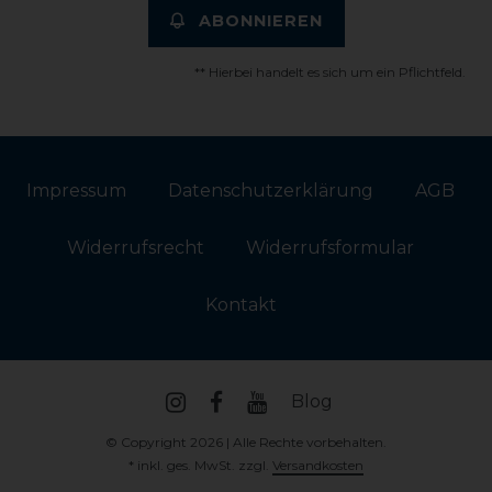
ABONNIEREN
** Hierbei handelt es sich um ein Pflichtfeld.
Impressum
Daten­schutz­erklärung
AGB
Widerrufs­recht
Widerrufs­formular
Kontakt
Blog
© Copyright 2026 | Alle Rechte vorbehalten.
* inkl. ges. MwSt. zzgl.
Versandkosten