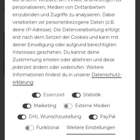
Diese Produkte könnten dich auch
personalisieren, Medien von Drittanbietern
interessieren
einzubinden und Zugriffe zu analysieren. Dabei
verarbeiten wir personenbezogene Daten (z.B.
deine IP-Adresse). Die Datenverarbeitung erfolgt
erst nach dem Setzen der Cookies und kann mit
deiner Einwilligung oder aufgrund berechtigten
Interesses geschehen. Du kannst deine
Zustimmung erteilen oder ablehnen und diese
jederzeit ändern oder widerrufen. Weitere
Informationen findest du in unserer
Daten­schutz­
erklärung
.
Dyon New English
Dyon New English
Essenziell
Statistik
Collection
Collection
Marketing
Externe Medien
Martingalgabel
Martingalgabel
geschlossen soft
Ringmartingal
DHL Wunschzustellung
PayPal
Funktional
Weitere Einstellungen
79,99 € *
54,99 € *