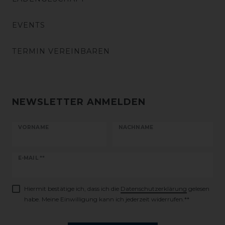
EVENTS
TERMIN VEREINBAREN
NEWSLETTER ANMELDEN
VORNAME
NACHNAME
Newsletter
E-MAIL **
Honig
Hiermit bestätige ich, dass ich die
Daten­schutz­erklärung
gelesen
habe. Meine Einwilligung kann ich jederzeit widerrufen.**