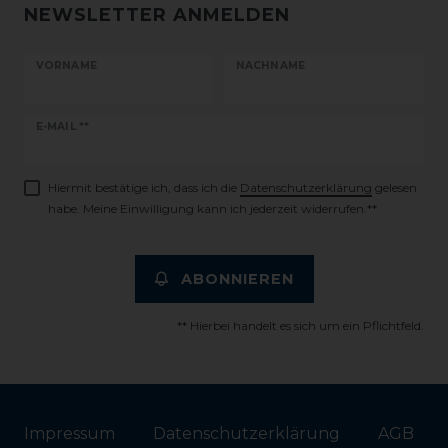
NEWSLETTER ANMELDEN
VORNAME
NACHNAME
Newsletter
E-MAIL **
Honig
Hiermit bestätige ich, dass ich die
Daten­schutz­erklärung
gelesen
habe. Meine Einwilligung kann ich jederzeit widerrufen.**
ABONNIEREN
** Hierbei handelt es sich um ein Pflichtfeld.
Impressum
Daten­schutz­erklärung
AGB