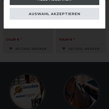
AUSWAHL AKZEPTIEREN
Dyon D-Collection Voll-
Dyon New English
Leder Schlaufzügel
Collection Schlaufzügel
13mm
aus Leder u. Nylon
124,99 € *
109,99 € *
ARTIKEL MERKEN
ARTIKEL MERKEN