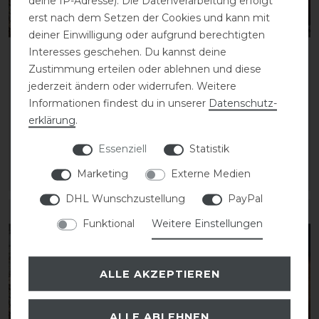
deine IP-Adresse). Die Datenverarbeitung erfolgt
erst nach dem Setzen der Cookies und kann mit
deiner Einwilligung oder aufgrund berechtigten
Interesses geschehen. Du kannst deine
Zustimmung erteilen oder ablehnen und diese
Dyon D-Collection Voll-
Dyon D-Collection
jederzeit ändern oder widerrufen. Weitere
Leder Schlaufzügel
Leder-Nylon
Informationen findest du in unserer
Daten­schutz­
13mm
Schlaufzügel 16mm
erklärung
.
Essenziell
Statistik
124,99 € *
109,99 € *
Marketing
Externe Medien
ARTIKEL MERKEN
ARTIKEL MERKEN
DHL Wunschzustellung
PayPal
Funktional
Weitere Einstellungen
ALLE AKZEPTIEREN
ALLE ABLEHNEN