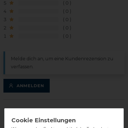
5
0
4
0
3
0
2
0
1
0
Melde dich an, um eine Kundenrezension zu
verfassen.
ANMELDEN
DETAILS ZUR PRODUKTSICHERHEIT