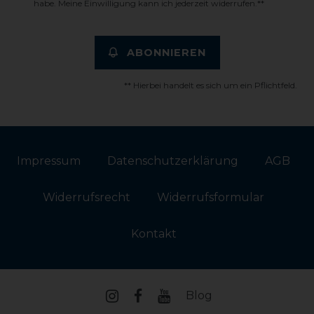
habe. Meine Einwilligung kann ich jederzeit widerrufen.**
ABONNIEREN
** Hierbei handelt es sich um ein Pflichtfeld.
Impressum
Daten­schutz­erklärung
AGB
Widerrufs­recht
Widerrufs­formular
Kontakt
Blog