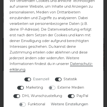
Wir verwenden Cookies und ähnliche Technologien
auf unserer Website, um Inhalte und Anzeigen zu
personalisieren, Medien von Drittanbietern
Diese Produkte könnten dich auch
einzubinden und Zugriffe zu analysieren. Dabei
interessieren
verarbeiten wir personenbezogene Daten (z.B.
deine IP-Adresse). Die Datenverarbeitung erfolgt
erst nach dem Setzen der Cookies und kann mit
deiner Einwilligung oder aufgrund berechtigten
Interesses geschehen. Du kannst deine
Zustimmung erteilen oder ablehnen und diese
jederzeit ändern oder widerrufen. Weitere
Informationen findest du in unserer
Daten­schutz­
erklärung
.
Essenziell
Statistik
Dyon New English
Dyon D-Collection
Marketing
Externe Medien
Collection Schlaufzügel
Leder-Nylon
aus Leder u. Nylon
Schlaufzügel 16mm
DHL Wunschzustellung
PayPal
Funktional
Weitere Einstellungen