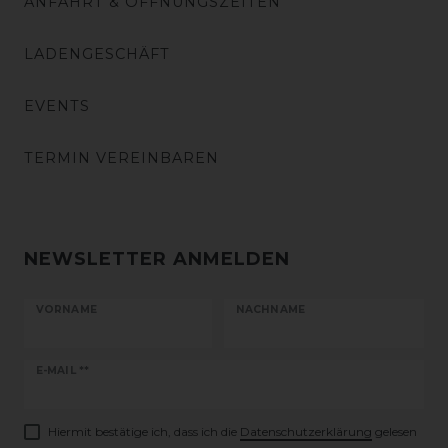
ANFAHRT & ÖFFNUNGSZEITEN
LADENGESCHÄFT
EVENTS
TERMIN VEREINBAREN
NEWSLETTER ANMELDEN
VORNAME
NACHNAME
Newsletter
E-MAIL **
Honig
Hiermit bestätige ich, dass ich die
Daten­schutz­erklärung
gelesen