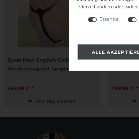
jederzeit ändern oder widerr
Essenziell
ALLE AKZEPTIER
Dyon New English Collection
Dyon New 
Vorderzeug mit langer Brücke
anatomis
259,99 € *
299,99 € *
ARTIKEL MERKEN