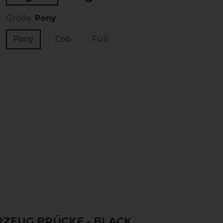
Größe:
Pony
Pony
Cob
Full
RZEUG BRÜCKE
- BLACK,