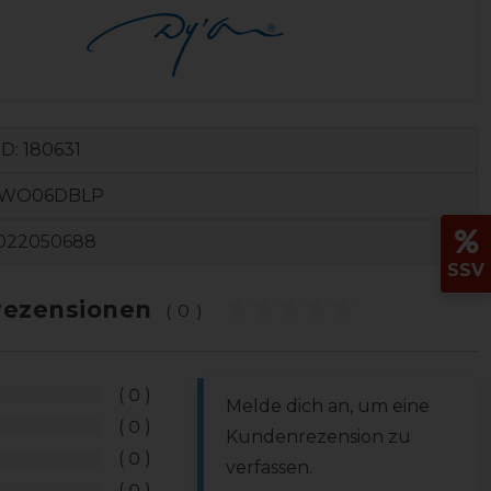
ID:
180631
-WO06DBLP
022050688
SSV
ezensionen
(0)
0
Melde dich an, um eine
0
Kundenrezension zu
0
verfassen.
0