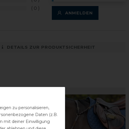
0
ANMELDEN
DETAILS ZUR PRODUKTSICHERHEIT
igen zu personalisieren,
personenbezogene Daten (z.B.
 mit deiner Einwilligung
der ablehnen und diese