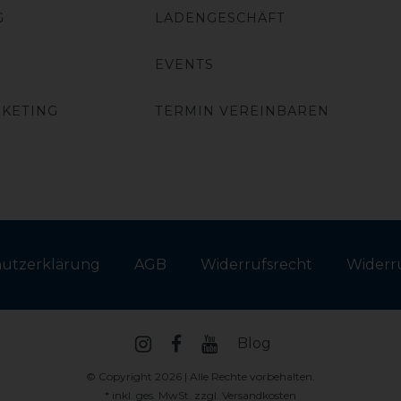
G
LADENGESCHÄFT
EVENTS
RKETING
TERMIN VEREINBAREN
hutz­erklärung
AGB
Widerrufs­recht
Widerru
Blog
© Copyright 2026 | Alle Rechte vorbehalten.
* inkl. ges. MwSt. zzgl.
Versandkosten