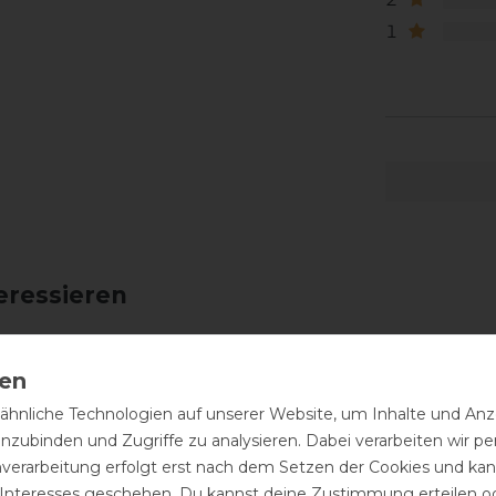
1
eressieren
hnliche Technologien auf unserer Website, um Inhalte und Anze
inzubinden und Zugriffe zu analysieren. Dabei verarbeiten wir 
nverarbeitung erfolgt erst nach dem Setzen der Cookies und kann
 Interesses geschehen. Du kannst deine Zustimmung erteilen o