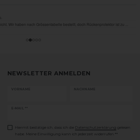
NEWSLETTER ANMELDEN
VORNAME
NACHNAME
Newsletter
E-MAIL **
Honig
Hiermit bestätige ich, dass ich die
Daten­schutz­erklärung
gelesen
habe. Meine Einwilligung kann ich jederzeit widerrufen.**