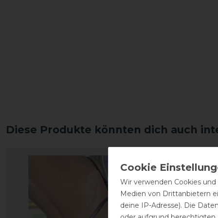
Diese Produkte könnten dich auch int
Wir verwenden Cookies und ä
Medien von Drittanbietern e
deine IP-Adresse). Die Date
oder aufgrund berechtigten