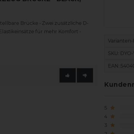
ellbare Brücke • Zwei zusätzliche D-
Elastikeinsätze für mehr Komfort •
Varianten-
SKU:
DYO
EAN:
5404
Kundenr
5
4
3
2