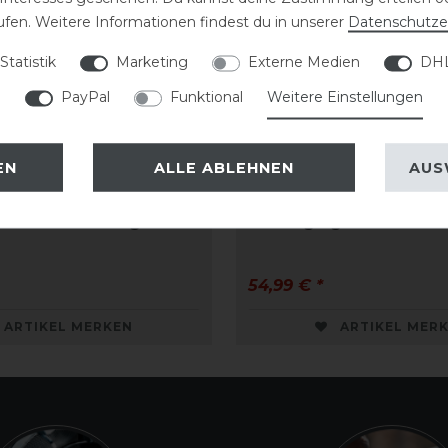
ufen. Weitere Informationen findest du in unserer
Daten­schutz­e
Statistik
Marketing
Externe Medien
DHL
PayPal
Funktional
Weitere Einstellungen
EN
ALLE ABLEHNEN
AUS
English Collection
Dyon D-Collection
ches Vorderzeug
Martingalgabel Standa
54,99 € *
ARTIKEL MERKEN
ARTIKEL MER