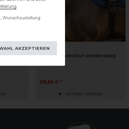
rklärung
.
 Wunschzustellung
WAHL AKZEPTIEREN
Dyon D-Collection Vorderzeug
rd
Bridge
219,99 € *
KEN
ARTIKEL MERKEN