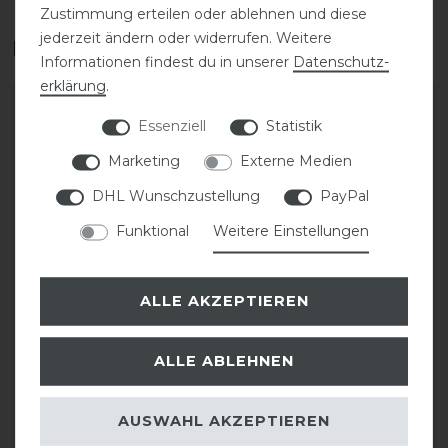
Zustimmung erteilen oder ablehnen und diese
jederzeit ändern oder widerrufen. Weitere
Das perfekte Zubehör für dich
Informationen findest du in unserer
Daten­schutz­
erklärung
.
-10%
Essenziell
Statistik
Marketing
Externe Medien
DHL Wunschzustellung
PayPal
Funktional
Weitere Einstellungen
ALLE AKZEPTIEREN
Acavallo Contoured Gel
Plughz Bit-Wrap Gebiss
Bit Guard Gebissschutz
Bandage 5 cm x 90 cm
ALLE ABLEHNEN
statt 17,90 €
48,50 € *
16,11 € *
AUSWAHL AKZEPTIEREN
2
Stück