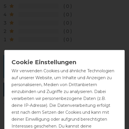
5
0
4
0
3
0
2
0
1
0
Melde dich an, um eine Kundenrezension zu
verfassen.
Wir verwenden Cookies und ähnliche Technologien
auf unserer Website, um Inhalte und Anzeigen zu
personalisieren, Medien von Drittanbietern
ANMELDEN
einzubinden und Zugriffe zu analysieren. Dabei
verarbeiten wir personenbezogene Daten (z.B.
deine IP-Adresse). Die Datenverarbeitung erfolgt
erst nach dem Setzen der Cookies und kann mit
deiner Einwilligung oder aufgrund berechtigten
DETAILS ZUR PRODUKTSICHERHEIT
Interesses geschehen. Du kannst deine