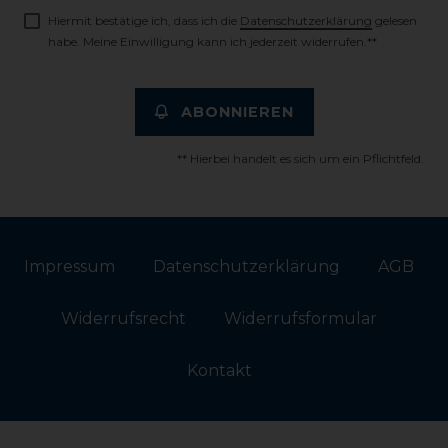
Hiermit bestätige ich, dass ich die
Daten­schutz­erklärung
gelesen
habe. Meine Einwilligung kann ich jederzeit widerrufen.**
ABONNIEREN
** Hierbei handelt es sich um ein Pflichtfeld.
Impressum
Daten­schutz­erklärung
AGB
Widerrufs­recht
Widerrufs­formular
Kontakt