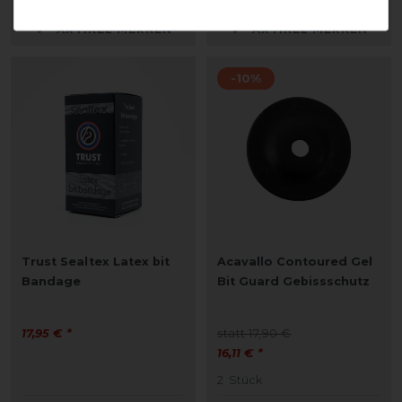
ARTIKEL MERKEN
ARTIKEL MERKEN
-10%
Trust Sealtex Latex bit
Acavallo Contoured Gel
Bandage
Bit Guard Gebissschutz
17,95 € *
statt 17,90 €
16,11 € *
2
Stück