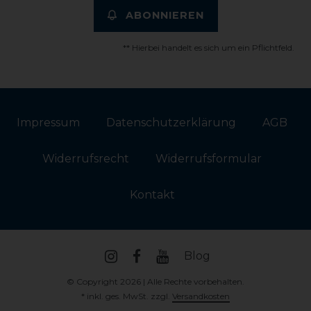
ABONNIEREN
** Hierbei handelt es sich um ein Pflichtfeld.
Impressum
Daten­schutz­erklärung
AGB
Widerrufs­recht
Widerrufs­formular
Kontakt
Blog
© Copyright 2026 | Alle Rechte vorbehalten.
* inkl. ges. MwSt. zzgl.
Versandkosten