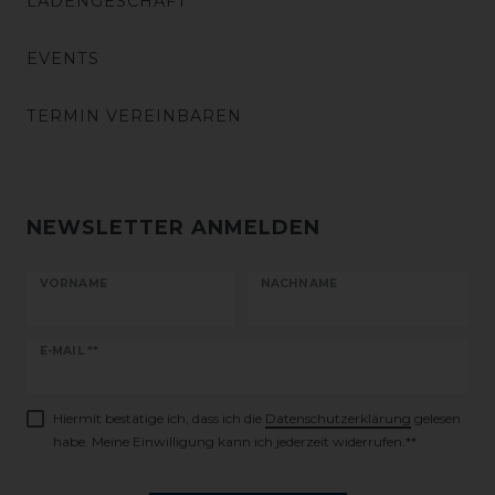
LADENGESCHÄFT
EVENTS
TERMIN VEREINBAREN
NEWSLETTER ANMELDEN
VORNAME
NACHNAME
Newsletter
E-MAIL **
Honig
Hiermit bestätige ich, dass ich die
Daten­schutz­erklärung
gelesen
habe. Meine Einwilligung kann ich jederzeit widerrufen.**