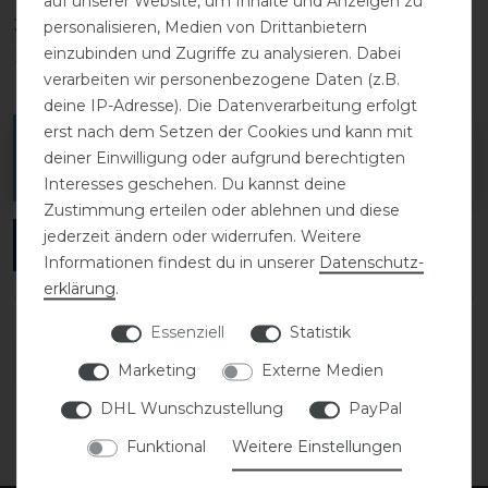
auf unserer Website, um Inhalte und Anzeigen zu
2
0
personalisieren, Medien von Drittanbietern
einzubinden und Zugriffe zu analysieren. Dabei
1
0
verarbeiten wir personenbezogene Daten (z.B.
deine IP-Adresse). Die Datenverarbeitung erfolgt
erst nach dem Setzen der Cookies und kann mit
Melde dich an, um eine Kundenrezension zu
deiner Einwilligung oder aufgrund berechtigten
verfassen.
Interesses geschehen. Du kannst deine
Zustimmung erteilen oder ablehnen und diese
jederzeit ändern oder widerrufen. Weitere
ANMELDEN
Informationen findest du in unserer
Daten­schutz­
erklärung
.
Essenziell
Statistik
DETAILS ZUR PRODUKTSICHERHEIT
Marketing
Externe Medien
DHL Wunschzustellung
PayPal
Funktional
Weitere Einstellungen