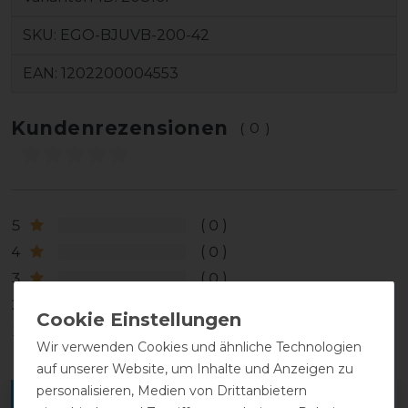
SKU:
EGO-BJUVB-200-42
EAN:
1202200004553
Kundenrezensionen
(0)
5
0
4
0
3
0
2
0
1
0
Wir verwenden Cookies und ähnliche Technologien
auf unserer Website, um Inhalte und Anzeigen zu
personalisieren, Medien von Drittanbietern
Melde dich an, um eine Kundenrezension zu