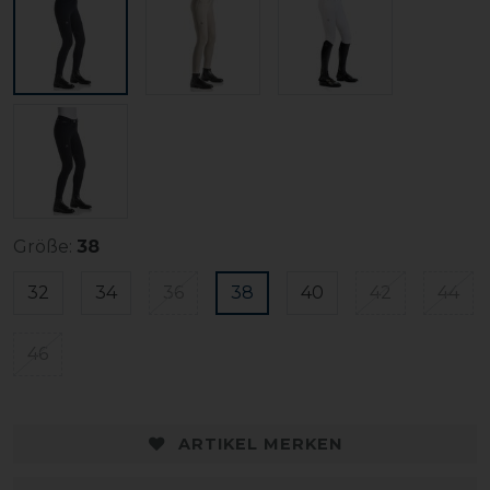
Größe:
38
32
34
36
38
40
42
44
46
ARTIKEL MERKEN