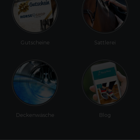
Gutscheine
Sattlerei
Deckenwäsche
Blog