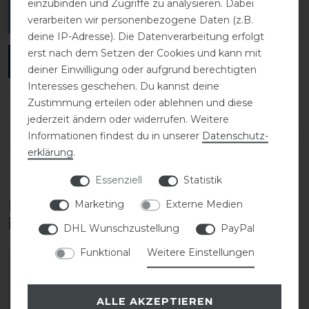
einzubinden und Zugriffe zu analysieren. Dabei
verfassen.
verarbeiten wir personenbezogene Daten (z.B.
deine IP-Adresse). Die Datenverarbeitung erfolgt
erst nach dem Setzen der Cookies und kann mit
ANMELDEN
deiner Einwilligung oder aufgrund berechtigten
Interesses geschehen. Du kannst deine
Zustimmung erteilen oder ablehnen und diese
jederzeit ändern oder widerrufen. Weitere
DETAILS ZUR PRODUKTSICHERHEIT
Informationen findest du in unserer
Daten­schutz­
erklärung
.
Essenziell
Statistik
Diese Produkte könnten dich auch
Marketing
Externe Medien
interessieren
DHL Wunschzustellung
PayPal
Funktional
Weitere Einstellungen
-50%
ALLE AKZEPTIEREN