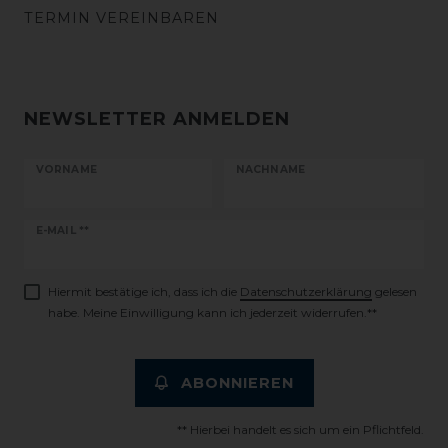
TERMIN VEREINBAREN
NEWSLETTER ANMELDEN
VORNAME
NACHNAME
Newsletter
E-MAIL **
Honig
Hiermit bestätige ich, dass ich die
Daten­schutz­erklärung
gelesen
habe. Meine Einwilligung kann ich jederzeit widerrufen.**
ABONNIEREN
** Hierbei handelt es sich um ein Pflichtfeld.