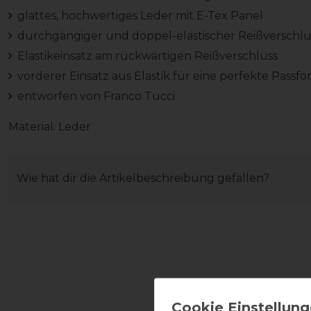
glattes, hochwertiges Leder mit E-Tex Panel
durchgängiger und doppel-elastischer Reißverschl
Elastikeinsatz am rückwärtigen Reißverschluss
vorderer Einsatz aus Elastik für eine perfekte Pass
entworfen von Franco Tucci
Material: Leder
Wie hat dir die Artikelbeschreibung gefallen?