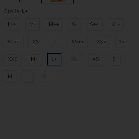
Größe:
L+
L++
M-
M++
S-
S++
XL-
XL++
XS-
L-
XS++
XS+
S+
XXS
M+
L+
XL+
XS
S
M
L
XL