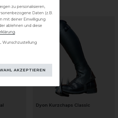
igen zu personalisieren,
personenbezogene Daten (z.B.
 mit deiner Einwilligung
der ablehnen und diese
rklärung
.
 Wunschzustellung
WAHL AKZEPTIEREN
al
Dyon Kurzchaps Classic