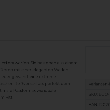
cci entworfen. Sie bestehen aus einem
rführen mit einer eleganten Waden-
 Leder gewährt eine extreme
stischen Reißverschluss perfekt dem
Varianten-
timale Passform sowie ideale
SKU:
EGO-
m Ritt.
EAN:
1202