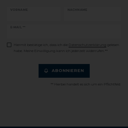
VORNAME
NACHNAME
Newsletter
E-MAIL **
Honig
Hiermit bestätige ich, dass ich die
Daten­schutz­erklärung
gelesen
habe. Meine Einwilligung kann ich jederzeit widerrufen.**
ABONNIEREN
** Hierbei handelt es sich um ein Pflichtfeld.