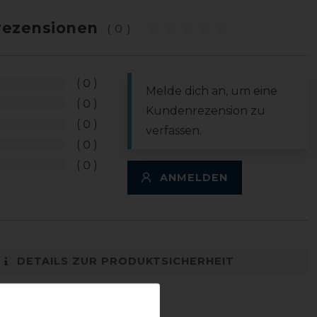
ezensionen
(0)
0
Melde dich an, um eine
0
Kundenrezension zu
0
verfassen.
0
0
ANMELDEN
DETAILS ZUR PRODUKTSICHERHEIT