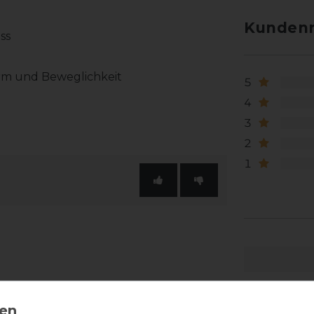
Kundenr
uss
form und Beweglichkeit
5
4
3
2
1