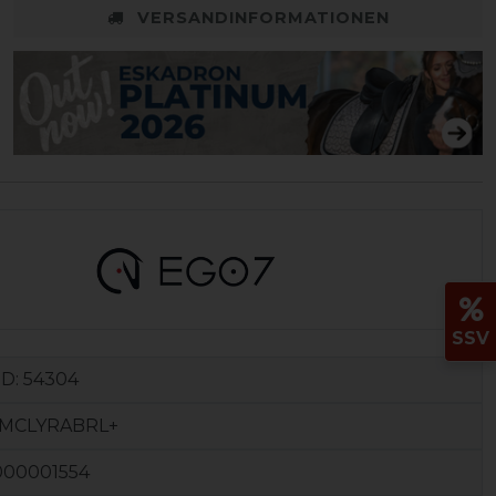
VERSANDINFORMATIONEN
SSV
ID:
54304
MCLYRABRL+
000001554