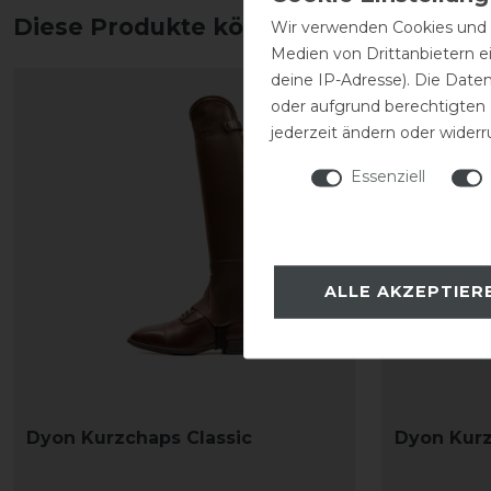
Diese Produkte könnten dich auch int
Wir verwenden Cookies und ä
Medien von Drittanbietern e
deine IP-Adresse). Die Date
oder aufgrund berechtigten
jederzeit ändern oder widerr
Essenziell
ALLE AKZEPTIER
Dyon Kurzchaps Classic
Dyon Kurz