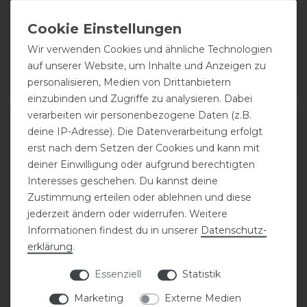
Dyon Langchaps aus
Dyon Pro Minichaps
Leder
114,99 € *
Wir verwenden Cookies und ähnliche Technologien
499,99 € *
1
Paar
auf unserer Website, um Inhalte und Anzeigen zu
personalisieren, Medien von Drittanbietern
ARTIKEL MERKEN
ARTIKEL MERKEN
einzubinden und Zugriffe zu analysieren. Dabei
verarbeiten wir personenbezogene Daten (z.B.
-30%
deine IP-Adresse). Die Datenverarbeitung erfolgt
erst nach dem Setzen der Cookies und kann mit
deiner Einwilligung oder aufgrund berechtigten
Interesses geschehen. Du kannst deine
Zustimmung erteilen oder ablehnen und diese
jederzeit ändern oder widerrufen. Weitere
Informationen findest du in unserer
Daten­schutz­
erklärung
.
Dyon Pro Minichaps
Ariat Palisade Half Chap
Essenziell
Statistik
Marketing
Externe Medien
114,99 € *
statt 160,00 €