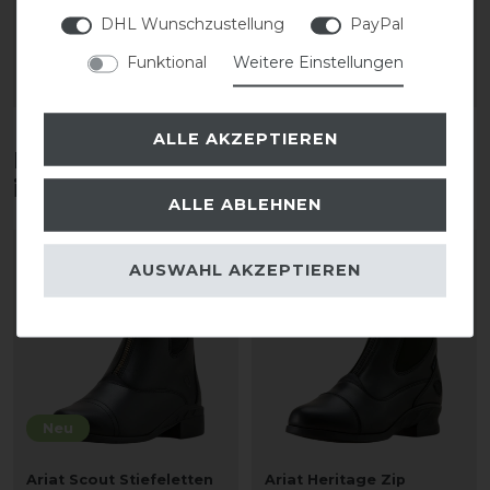
112,00 € *
DHL Wunschzustellung
PayPal
1
Paar
1
Paar
Funktional
Weitere Einstellungen
ARTIKEL MERKEN
ARTIKEL MERKEN
ALLE AKZEPTIEREN
Diese Produkte könnten dich auch
interessieren
ALLE ABLEHNEN
-10%
-10%
AUSWAHL AKZEPTIEREN
Neu
Ariat Scout Stiefeletten
Ariat Heritage Zip