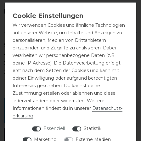
Kundenrezensionen
(0)
Wir verwenden Cookies und ähnliche Technologien
auf unserer Website, um Inhalte und Anzeigen zu
personalisieren, Medien von Drittanbietern
5
0
einzubinden und Zugriffe zu analysieren. Dabei
4
0
verarbeiten wir personenbezogene Daten (z.B.
deine IP-Adresse). Die Datenverarbeitung erfolgt
3
0
erst nach dem Setzen der Cookies und kann mit
2
0
deiner Einwilligung oder aufgrund berechtigten
1
0
Interesses geschehen. Du kannst deine
Zustimmung erteilen oder ablehnen und diese
jederzeit ändern oder widerrufen. Weitere
Melde dich an, um eine Kundenrezension zu
Informationen findest du in unserer
Daten­schutz­
verfassen.
erklärung
.
Essenziell
Statistik
ANMELDEN
Marketing
Externe Medien