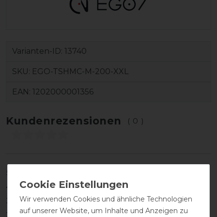
Varianten-ID:
13740
SKU:
EGO-TSHMC-M-200-XXL
EAN:
1202000001356
Kundenrezensionen
(0)
5
0
4
0
Wir verwenden Cookies und ähnliche Technologien
3
0
auf unserer Website, um Inhalte und Anzeigen zu
2
0