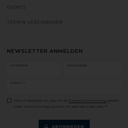
EVENTS
TERMIN VEREINBAREN
NEWSLETTER ANMELDEN
VORNAME
NACHNAME
Newsletter
E-MAIL **
Honig
Hiermit bestätige ich, dass ich die
Daten­schutz­erklärung
gelesen
habe. Meine Einwilligung kann ich jederzeit widerrufen.**
ABONNIEREN