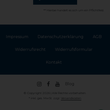
** Hierbei handelt es sich um ein Pflichtfeld.
Impressum
Daten­schutz­erklärung
AGB
Widerrufs­recht
Widerrufs­formular
Kontakt
Blog
© Copyright 2026 | Alle Rechte vorbehalten.
* inkl. ges. MwSt. zzgl.
Versandkosten