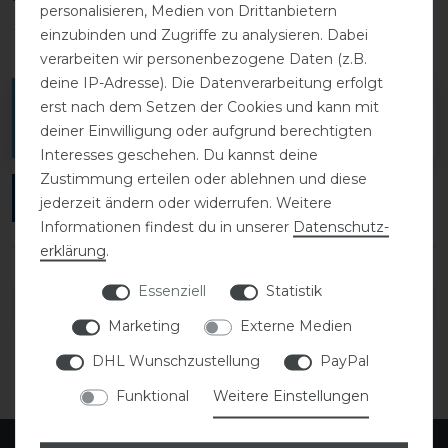
personalisieren, Medien von Drittanbietern
1
0
einzubinden und Zugriffe zu analysieren. Dabei
verarbeiten wir personenbezogene Daten (z.B.
deine IP-Adresse). Die Datenverarbeitung erfolgt
Melde dich an, um eine Kundenrezension zu
erst nach dem Setzen der Cookies und kann mit
deiner Einwilligung oder aufgrund berechtigten
verfassen.
Interesses geschehen. Du kannst deine
Zustimmung erteilen oder ablehnen und diese
ANMELDEN
jederzeit ändern oder widerrufen. Weitere
Informationen findest du in unserer
Daten­schutz­
erklärung
.
Essenziell
Statistik
DETAILS ZUR PRODUKTSICHERHEIT
Marketing
Externe Medien
DHL Wunschzustellung
PayPal
Funktional
Weitere Einstellungen