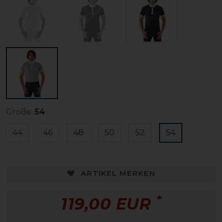
Größe:
54
44
46
48
50
52
54
ARTIKEL MERKEN
*
119,00 EUR