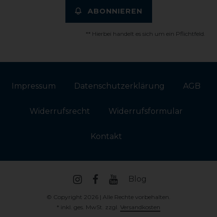
ABONNIEREN
** Hierbei handelt es sich um ein Pflichtfeld.
Impressum
Daten­schutz­erklärung
AGB
Widerrufs­recht
Widerrufs­formular
Kontakt
Blog
© Copyright 2026 | Alle Rechte vorbehalten.
* inkl. ges. MwSt. zzgl.
Versandkosten