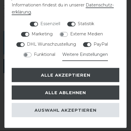
Informationen findest du in unserer
Daten­schutz­
2
0
erklärung
.
1
0
Essenziell
Statistik
Marketing
Externe Medien
Melde dich an, um eine Kundenrezension zu
DHL Wunschzustellung
PayPal
verfassen.
Funktional
Weitere Einstellungen
ANMELDEN
ALLE AKZEPTIEREN
ALLE ABLEHNEN
DETAILS ZUR PRODUKTSICHERHEIT
AUSWAHL AKZEPTIEREN