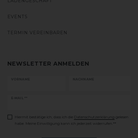
LADENGESCHÄFT
EVENTS
TERMIN VEREINBAREN
NEWSLETTER ANMELDEN
VORNAME
NACHNAME
Newsletter
E-MAIL **
Honig
Hiermit bestätige ich, dass ich die
Daten­schutz­erklärung
gelesen
habe. Meine Einwilligung kann ich jederzeit widerrufen.**