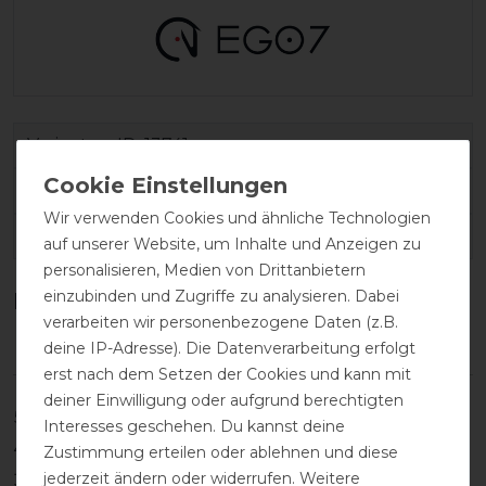
Varianten-ID:
13741
SKU:
EGO-TSHMC-M-320-XXL
Wir verwenden Cookies und ähnliche Technologien
EAN:
1202000001417
auf unserer Website, um Inhalte und Anzeigen zu
personalisieren, Medien von Drittanbietern
einzubinden und Zugriffe zu analysieren. Dabei
Kundenrezensionen
(0)
verarbeiten wir personenbezogene Daten (z.B.
deine IP-Adresse). Die Datenverarbeitung erfolgt
erst nach dem Setzen der Cookies und kann mit
deiner Einwilligung oder aufgrund berechtigten
5
0
Interesses geschehen. Du kannst deine
4
0
Zustimmung erteilen oder ablehnen und diese
jederzeit ändern oder widerrufen. Weitere
3
0