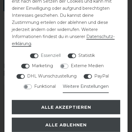
erst nach dem Setzen der Cookies und kann mit
ANMELDEN
deiner Einwilligung oder aufgrund berechtigten
Interesses geschehen. Du kannst deine
Zustimmung erteilen oder ablehnen und diese
jederzeit ändern oder widerrufen. Weitere
DETAILS ZUR PRODUKTSICHERHEIT
Informationen findest du in unserer
Daten­schutz­
erklärung
.
Essenziell
Statistik
Diese Produkte könnten dich auch
Marketing
Externe Medien
interessieren
DHL Wunschzustellung
PayPal
Funktional
Weitere Einstellungen
-10%
ALLE AKZEPTIEREN
ALLE ABLEHNEN