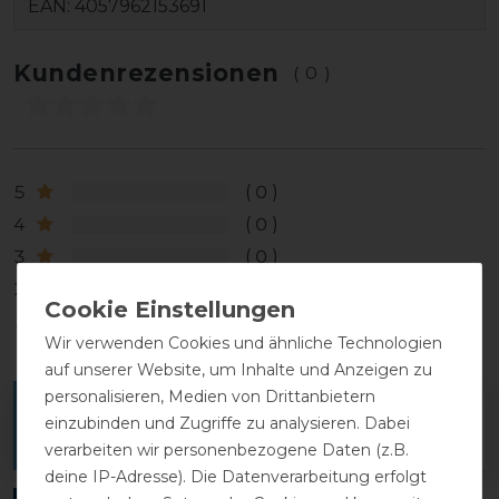
EAN:
4057962153691
Kundenrezensionen
(0)
5
0
4
0
3
0
2
0
1
0
Wir verwenden Cookies und ähnliche Technologien
auf unserer Website, um Inhalte und Anzeigen zu
personalisieren, Medien von Drittanbietern
Melde dich an, um eine Kundenrezension zu
einzubinden und Zugriffe zu analysieren. Dabei
verfassen.
verarbeiten wir personenbezogene Daten (z.B.
deine IP-Adresse). Die Datenverarbeitung erfolgt