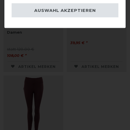
AUSWAHL AKZEPTIEREN
Ariat Ascent
BR Premiere Burdock
Reitleggings 1/2 Grip
Reitleggings Kinder
Damen
39,95 € *
statt 120,00 €
108,00 € *
ARTIKEL MERKEN
ARTIKEL MERKEN