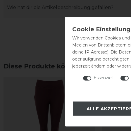
Wie hat dir die Artikelbeschreibung gefallen?
Wir verwenden Cookies und ä
Medien von Drittanbietern e
deine IP-Adresse). Die Date
oder aufgrund berechtigten
Diese Produkte könnten dich auch int
jederzeit ändern oder widerr
Essenziell
-10%
ALLE AKZEPTIER