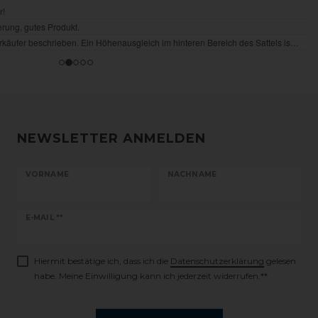
NEWSLETTER ANMELDEN
VORNAME
NACHNAME
Newsletter
E-MAIL **
Honig
Hiermit bestätige ich, dass ich die
Daten­schutz­erklärung
gelesen
habe. Meine Einwilligung kann ich jederzeit widerrufen.**