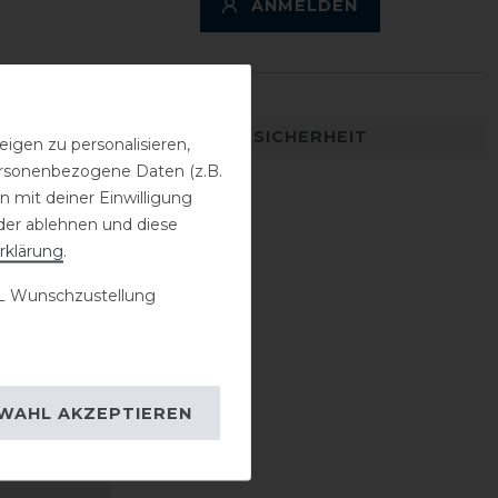
ANMELDEN
DETAILS ZUR PRODUKTSICHERHEIT
igen zu personalisieren,
personenbezogene Daten (z.B.
 mit deiner Einwilligung
der ablehnen und diese
rklärung
.
 Wunschzustellung
WAHL AKZEPTIEREN