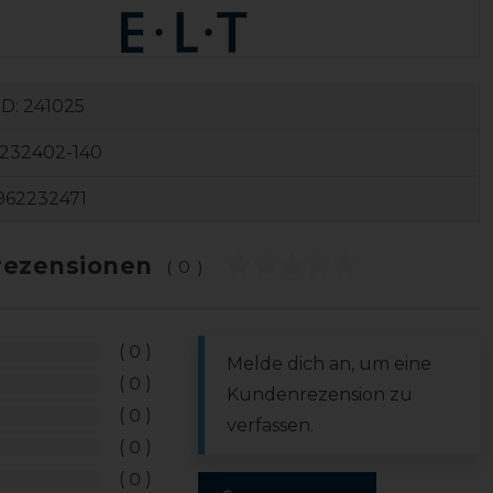
ID:
241025
3232402-140
962232471
ezensionen
(0)
0
Melde dich an, um eine
0
Kundenrezension zu
0
verfassen.
0
0