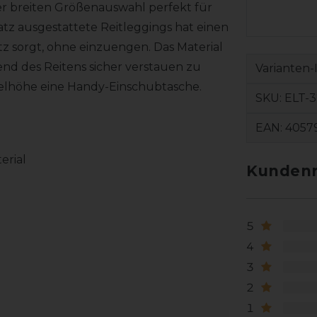
 der breiten Größenauswahl perfekt für
tz ausgestattete Reitleggings hat einen
 sorgt, ohne einzuengen. Das Material
end des Reitens sicher verstauen zu
Varianten-
kelhöhe eine Handy-Einschubtasche.
SKU:
ELT-
EAN:
4057
erial
Kundenr
5
4
3
2
1