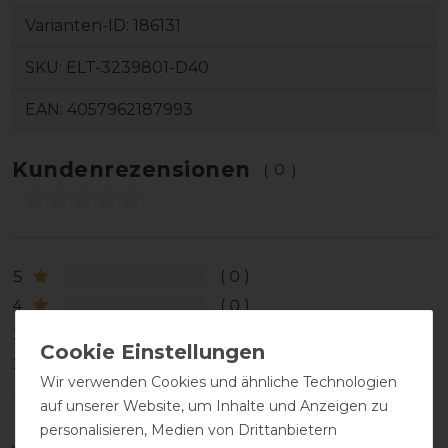
Varianten-ID:
186131
SKU:
ELT-3239801-D40
EAN:
4057962187993
Kundenrezensionen
(0)
5
0
4
0
3
0
2
0
Wir verwenden Cookies und ähnliche Technologien
1
0
auf unserer Website, um Inhalte und Anzeigen zu
personalisieren, Medien von Drittanbietern