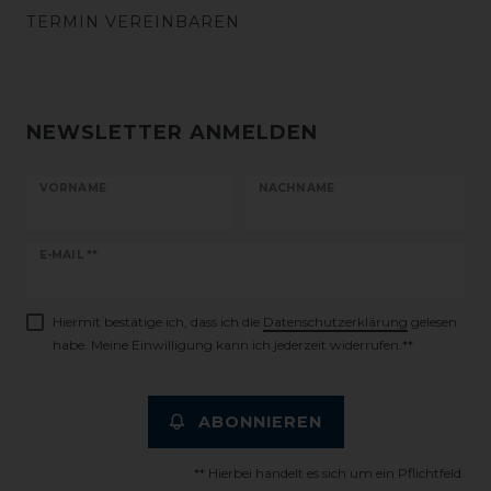
TERMIN VEREINBAREN
NEWSLETTER ANMELDEN
VORNAME
NACHNAME
Newsletter
E-MAIL **
Honig
Hiermit bestätige ich, dass ich die
Daten­schutz­erklärung
gelesen
habe. Meine Einwilligung kann ich jederzeit widerrufen.**
ABONNIEREN
** Hierbei handelt es sich um ein Pflichtfeld.