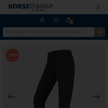
☰
0
-30%