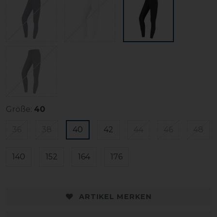
Größe:
40
36
38
40
42
44
46
48
140
152
164
176
ARTIKEL MERKEN