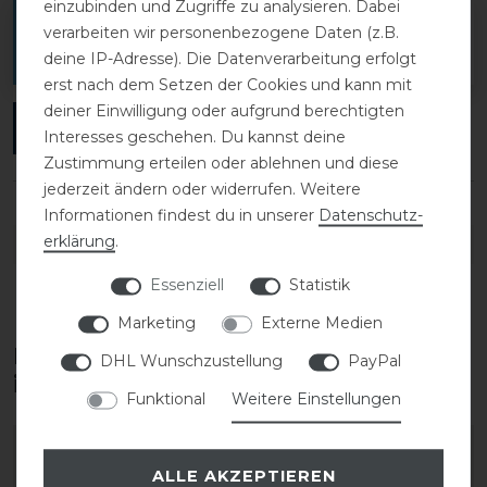
einzubinden und Zugriffe zu analysieren. Dabei
Melde dich an, um eine Kundenrezension zu
verarbeiten wir personenbezogene Daten (z.B.
verfassen.
deine IP-Adresse). Die Datenverarbeitung erfolgt
erst nach dem Setzen der Cookies und kann mit
deiner Einwilligung oder aufgrund berechtigten
ANMELDEN
Interesses geschehen. Du kannst deine
Zustimmung erteilen oder ablehnen und diese
jederzeit ändern oder widerrufen. Weitere
Informationen findest du in unserer
Daten­schutz­
erklärung
.
DETAILS ZUR PRODUKTSICHERHEIT
Essenziell
Statistik
Marketing
Externe Medien
Diese Produkte könnten dich auch
DHL Wunschzustellung
PayPal
interessieren
Funktional
Weitere Einstellungen
ALLE AKZEPTIEREN