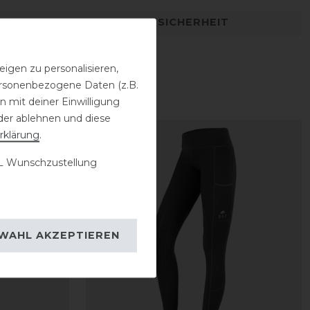
DETAILS ZUR PRODUKTSICHERHEIT
igen zu personalisieren,
personenbezogene Daten (z.B.
 mit deiner Einwilligung
der ablehnen und diese
rklärung
.
 Wunschzustellung
WAHL AKZEPTIEREN