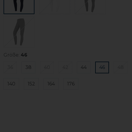
Größe:
46
36
38
40
42
44
46
48
140
152
164
176