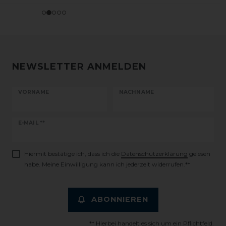
NEWSLETTER ANMELDEN
VORNAME
NACHNAME
Newsletter
E-MAIL **
Honig
Hiermit bestätige ich, dass ich die
Daten­schutz­erklärung
gelesen
habe. Meine Einwilligung kann ich jederzeit widerrufen.**
ABONNIEREN
** Hierbei handelt es sich um ein Pflichtfeld.