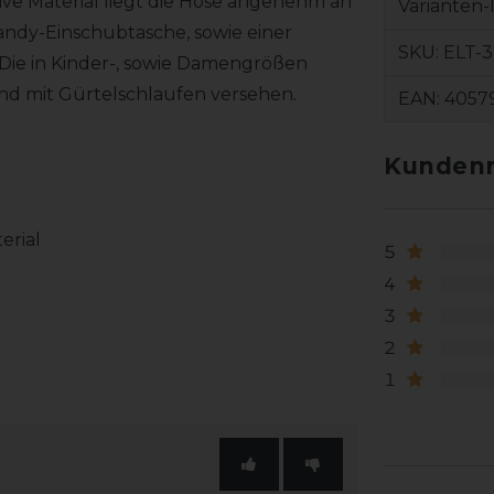
ive Material liegt die Hose angenehm an
Varianten-
ndy-Einschubtasche, sowie einer
SKU:
ELT-
. Die in Kinder-, sowie Damengrößen
und mit Gürtelschlaufen versehen.
EAN:
4057
Kundenr
terial
5
4
3
2
1