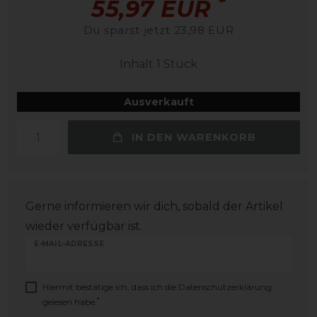
*
55,97 EUR
Du sparst jetzt 23,98 EUR
Inhalt
1
Stück
Ausverkauft
IN DEN WARENKORB
Gerne informieren wir dich, sobald der Artikel
wieder verfügbar ist.
E-MAIL-ADRESSE
Hiermit bestätige ich, dass ich die
Daten­schutz­erklärung
*
gelesen habe.