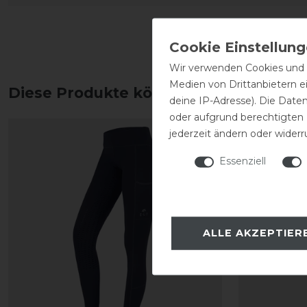
Wir verwenden Cookies und ä
Medien von Drittanbietern e
Diese Produkte könnten dich auch int
deine IP-Adresse). Die Date
oder aufgrund berechtigten
jederzeit ändern oder widerr
-15%
Essenziell
ALLE AKZEPTIER