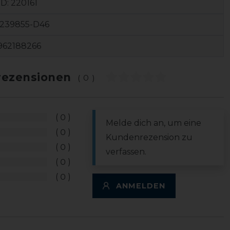
ID:
220161
3239855-D46
962188266
ezensionen
(0)
0
Melde dich an, um eine
0
Kundenrezension zu
0
verfassen.
0
0
ANMELDEN